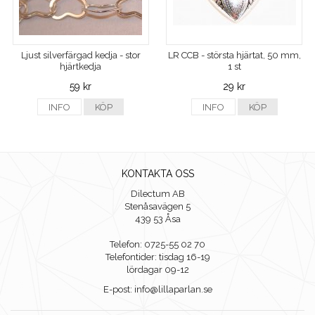
Ljust silverfärgad kedja - stor
LR CCB - största hjärtat, 50 mm,
hjärtkedja
1 st
59 kr
29 kr
INFO
KÖP
INFO
KÖP
KONTAKTA OSS
Dilectum AB
Stenåsavägen 5
439 53 Åsa
Telefon: 0725-55 02 70
Telefontider: tisdag 16-19
lördagar 09-12
E-post: info@lillaparlan.se