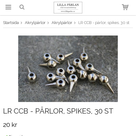
Startsida
Akrylpärlor
Akrylpärlor
LR CCB - pärlor, spikes, 30 st
Produkten har blivit tillagd i
varukorgen
LR CCB - PÄRLOR, SPIKES, 30 ST
20 kr