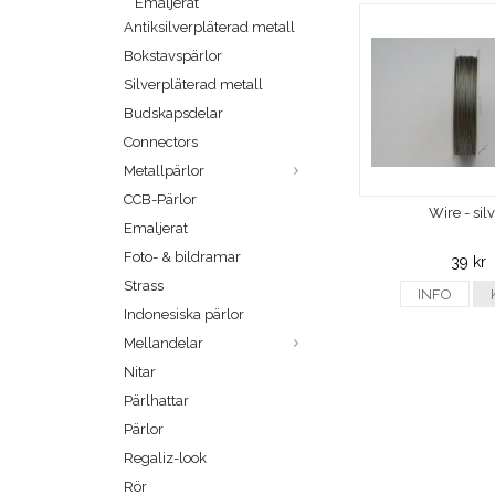
Emaljerat
Antiksilverpläterad metall
Bokstavspärlor
Silverpläterad metall
Budskapsdelar
Connectors
Metallpärlor
CCB-Pärlor
Wire - sil
Emaljerat
Foto- & bildramar
39 kr
Strass
INFO
Indonesiska pärlor
Mellandelar
Nitar
Pärlhattar
Pärlor
Regaliz-look
Rör