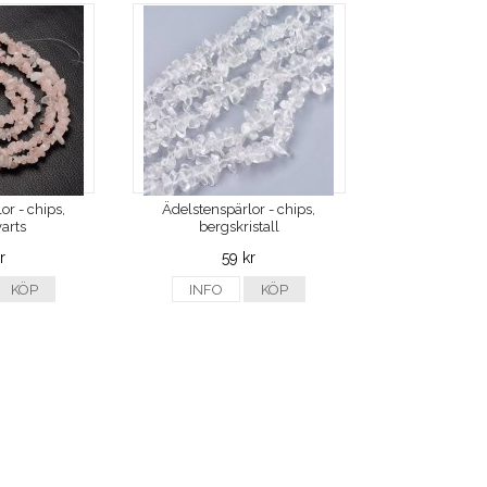
or - chips,
Ädelstenspärlor - chips,
arts
bergskristall
r
59 kr
KÖP
INFO
KÖP