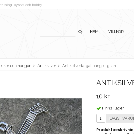
lverkning, pyssel och hobby
HEM
VILLKOR
ocker och hängen
Antiksilver
Antiksilverfärgat hänge - gitarr
ANTIKSILV
10 kr
Finns i lager
LÄGG I VARU
Produktbeskrivnin