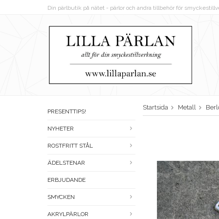
Din pärlbutik på nätet - pärlor och andra tillbehör för smyckestil
Startsida
Metall
Berl
PRESENTTIPS!
NYHETER
ROSTFRITT STÅL
ÄDELSTENAR
ERBJUDANDE
SMYCKEN
AKRYLPÄRLOR