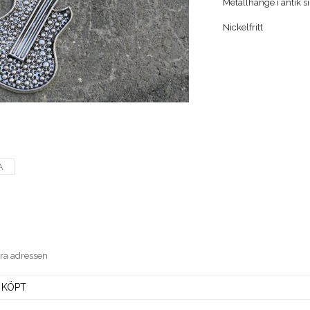
Metallhänge i antik 
Nickelfritt
A
era adressen
 KÖPT