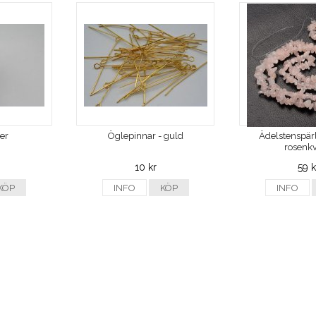
ver
Öglepinnar - guld
Ädelstenspärl
rosenkv
10 kr
59 k
KÖP
INFO
KÖP
INFO