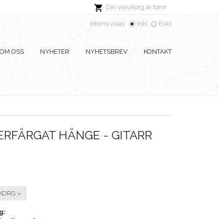
Din varukorg är tom!
Moms visas:
Inkl
Exkl
OM OSS
NYHETER
NYHETSBREV
KONTAKT
ERFÄRGAT HÄNGE - GITARR
KORG »
g: