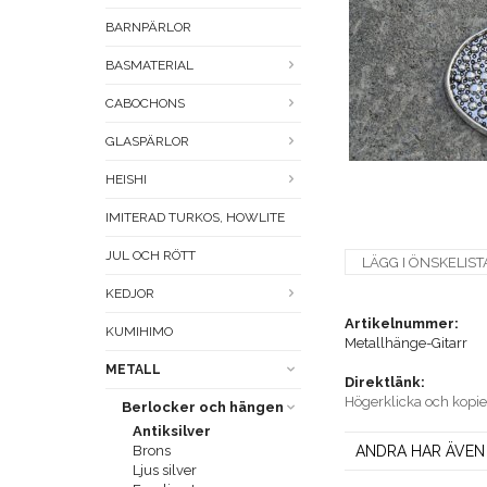
BARNPÄRLOR
BASMATERIAL
CABOCHONS
GLASPÄRLOR
HEISHI
IMITERAD TURKOS, HOWLITE
JUL OCH RÖTT
LÄGG I ÖNSKELIST
KEDJOR
Artikelnummer:
KUMIHIMO
Metallhänge-Gitarr
METALL
Direktlänk:
Högerklicka och kopi
Berlocker och hängen
Antiksilver
Brons
ANDRA HAR ÄVEN
Ljus silver