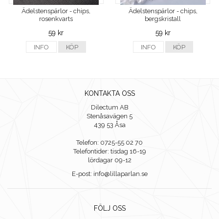
Ädelstenspärlor - chips,
Ädelstenspärlor - chips,
rosenkvarts
bergskristall
59 kr
59 kr
INFO
KÖP
INFO
KÖP
KONTAKTA OSS
Dilectum AB
Stenåsavägen 5
439 53 Åsa
Telefon: 0725-55 02 70
Telefontider: tisdag 16-19
lördagar 09-12
E-post: info@lillaparlan.se
FÖLJ OSS