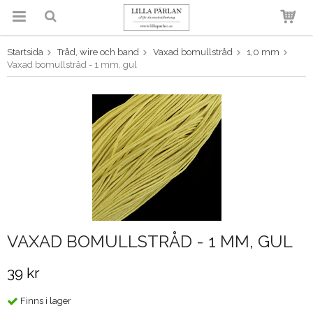
Startsida
Tråd, wire och band
Vaxad bomullstråd
1,0 mm
Produkten har blivit tillagd i
Vaxad bomullstråd - 1 mm, gul
varukorgen
VAXAD BOMULLSTRÅD - 1 MM, GUL
39 kr
Finns i lager