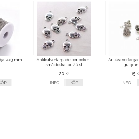
kedja, 4x3 mm
Antiksilverfärgade berlocker -
Antiksilverfärga
små döskallar, 20 st
julgran,
20 kr
15 k
KÖP
INFO
KÖP
INFO