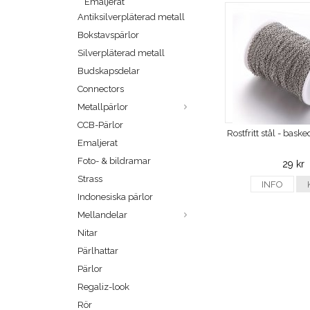
Emaljerat
Antiksilverpläterad metall
Bokstavspärlor
Silverpläterad metall
Budskapsdelar
Connectors
Metallpärlor
CCB-Pärlor
Rostfritt stål - bas
Emaljerat
Foto- & bildramar
29 kr
Strass
INFO
Indonesiska pärlor
Mellandelar
Nitar
Pärlhattar
Pärlor
Regaliz-look
Rör