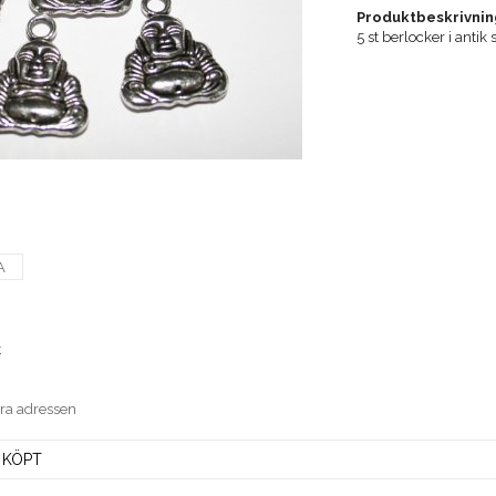
Produktbeskrivnin
5 st berlocker i anti
A
t
era adressen
 KÖPT