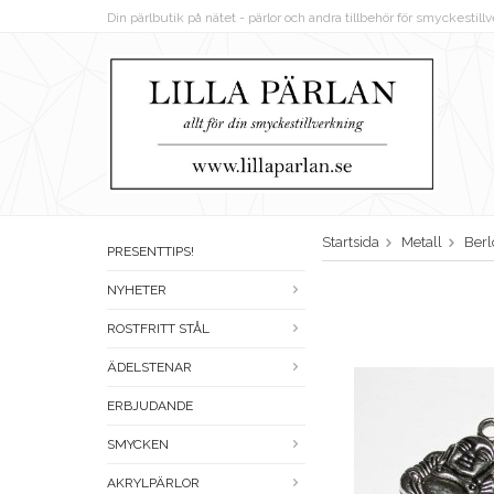
Din pärlbutik på nätet - pärlor och andra tillbehör för smyckestil
Startsida
Metall
Berl
PRESENTTIPS!
NYHETER
ROSTFRITT STÅL
ÄDELSTENAR
ERBJUDANDE
SMYCKEN
AKRYLPÄRLOR