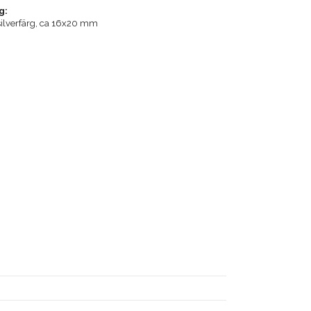
g:
k silverfärg, ca 16x20 mm