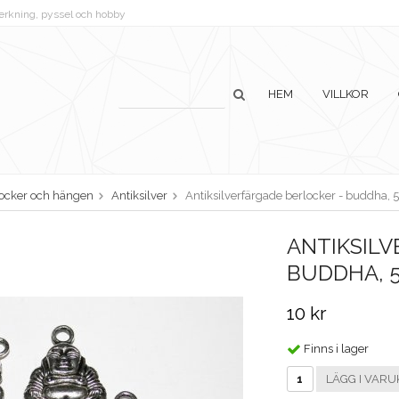
lverkning, pyssel och hobby
HEM
VILLKOR
ocker och hängen
Antiksilver
Antiksilverfärgade berlocker - buddha, 5
ANTIKSILV
BUDDHA, 5
10 kr
Finns i lager
LÄGG I VARU