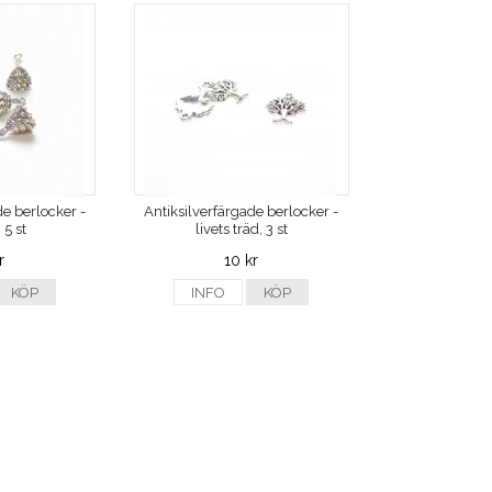
de berlocker -
Antiksilverfärgade berlocker -
 5 st
livets träd, 3 st
r
10 kr
KÖP
INFO
KÖP