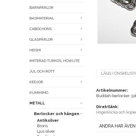
BARNPÄRLOR
BASMATERIAL
CABOCHONS
GLASPÄRLOR
HEISHI
IMITERAD TURKOS, HOWLITE
JUL OCH RÖTT
LÄGG I ÖNSKELIST
KEDJOR
Artikelnummer:
KUMIHIMO
Buddah-berlocker, 5s
METALL
Direktlänk:
Högerklicka och kopi
Berlocker och hängen
Antiksilver
Brons
ANDRA HAR ÄVEN
Ljus silver