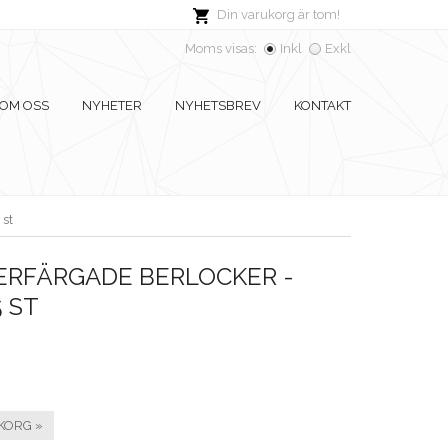
Din varukorg är tom!
Moms visas:
Inkl
Exkl
OM OSS
NYHETER
NYHETSBREV
KONTAKT
 st
ERFÄRGADE BERLOCKER -
 ST
KORG »