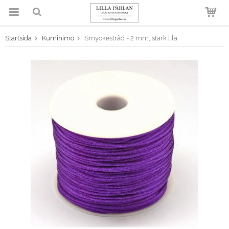
Startsida
Kumihimo
Smyckestråd - 2 mm, stark lila
Produkten har blivit tillagd i
varukorgen