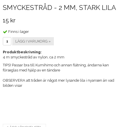
SMYCKESTRÅD - 2 MM, STARK LILA
15 kr
Finns i lager
LÄGG I VARUKORG »
Produktbeskrivning:
4 m smyckestråd av nylon, ca 2 mm
​TIPS! Passar bra till Kumihimo och annan flätning, ändarna kan
förseglas med hjälp av en tändare
OBSERVERA att tråden är något mer lysande lila i nyansen än vad
bilden visar