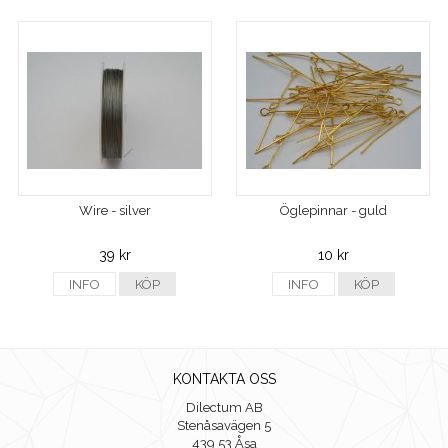
Wire - silver
Öglepinnar - guld
39 kr
10 kr
INFO
KÖP
INFO
KÖP
KONTAKTA OSS
Dilectum AB
Stenåsavägen 5
439 53 Åsa