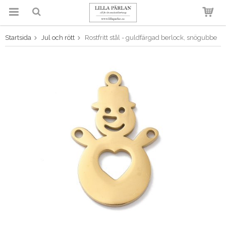
Startsida
Jul och rött
Rostfritt stål - guldfärgad berlock, snögubbe
Produkten har blivit tillagd i
varukorgen