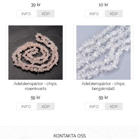
39 kr
10 kr
INFO
KÖP
INFO
KÖP
Ädelstenspärlor - chips,
Ädelstenspärlor - chips,
rosenkvarts
bergskristall
59 kr
59 kr
INFO
KÖP
INFO
KÖP
KONTAKTA OSS