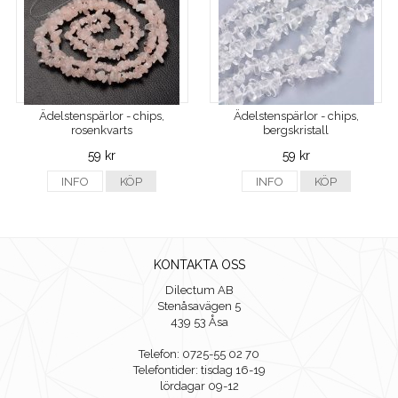
Ädelstenspärlor - chips,
Ädelstenspärlor - chips,
rosenkvarts
bergskristall
59 kr
59 kr
INFO
KÖP
INFO
KÖP
KONTAKTA OSS
Dilectum AB
Stenåsavägen 5
439 53 Åsa
Telefon: 0725-55 02 70
Telefontider: tisdag 16-19
lördagar 09-12