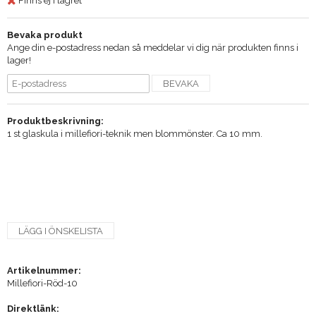
Finns ej i lagret
Bevaka produkt
Ange din e-postadress nedan så meddelar vi dig när produkten finns i
lager!
BEVAKA
Produktbeskrivning:
1 st glaskula i millefiori-teknik men blommönster. Ca 10 mm.
LÄGG I ÖNSKELISTA
Artikelnummer:
Millefiori-Röd-10
Direktlänk: