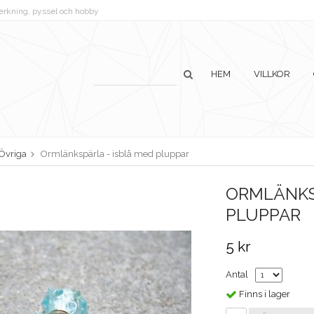
lverkning, pyssel och hobby
HEM
VILLKOR
Övriga
Ormlänkspärla - isblå med pluppar
ORMLÄNKS
PLUPPAR
5 kr
Antal
Finns i lager