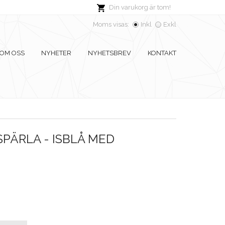
Din varukorg är tom!
Moms visas:
Inkl
Exkl
OM OSS
NYHETER
NYHETSBREV
KONTAKT
PÄRLA - ISBLÅ MED