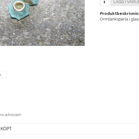
LÄGG I VARU
Produktbeskrivnin
Ormlänkspärla i gla
A
era adressen
 KÖPT