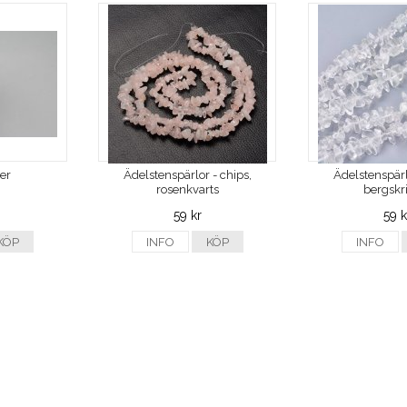
ver
Ädelstenspärlor - chips,
Ädelstenspärl
rosenkvarts
bergskri
59 kr
59 k
KÖP
INFO
KÖP
INFO