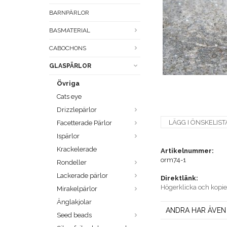
BARNPÄRLOR
BASMATERIAL
CABOCHONS
GLASPÄRLOR
Övriga
Cats eye
Drizzlepärlor
LÄGG I ÖNSKELIST
Facetterade Pärlor
Ispärlor
Krackelerade
Artikelnummer:
orm74-1
Rondeller
Lackerade pärlor
Direktlänk:
Högerklicka och kopi
Mirakelpärlor
Änglakjolar
ANDRA HAR ÄVEN
Seed beads