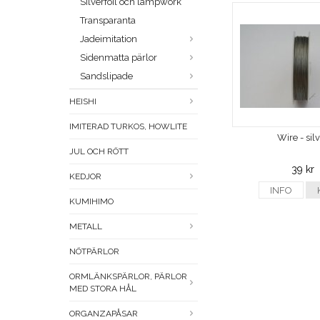
Silverfoil och lampwork
Transparanta
Jadeimitation
Sidenmatta pärlor
Sandslipade
HEISHI
IMITERAD TURKOS, HOWLITE
Wire - sil
JUL OCH RÖTT
39 kr
KEDJOR
INFO
KUMIHIMO
METALL
NÖTPÄRLOR
ORMLÄNKSPÄRLOR, PÄRLOR
MED STORA HÅL
ORGANZAPÅSAR