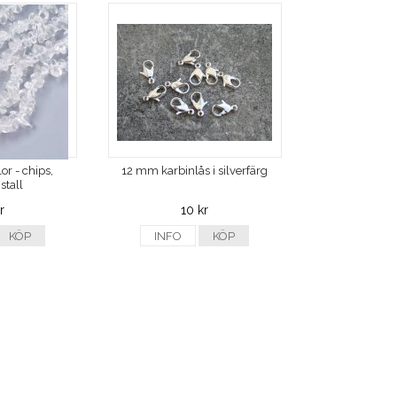
or - chips,
12 mm karbinlås i silverfärg
stall
r
10 kr
KÖP
INFO
KÖP