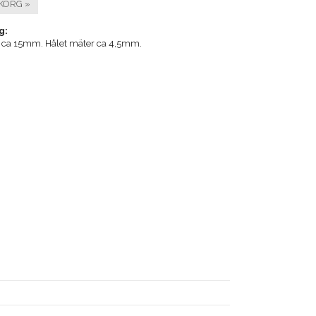
KORG »
g:
s ca 15mm. Hålet mäter ca 4,5mm.