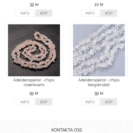
39 kr
10 kr
INFO
KÖP
INFO
KÖP
Ädelstenspärlor - chips,
Ädelstenspärlor - chips,
rosenkvarts
bergskristall
59 kr
59 kr
INFO
KÖP
INFO
KÖP
KONTAKTA OSS