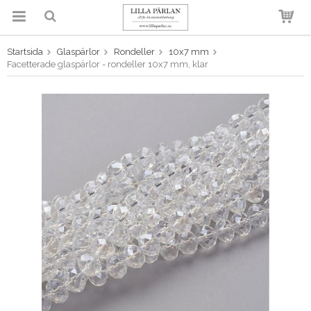
Startsida
Glaspärlor
Rondeller
10x7 mm
Produkten har blivit tillagd i
Facetterade glaspärlor - rondeller 10x7 mm, klar
varukorgen