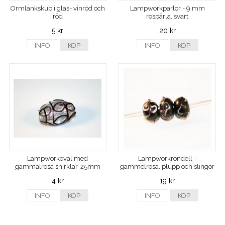
Ormlänkskub i glas- vinröd och
Lampworkpärlor - 9 mm
röd
rospärla, svart
5 kr
20 kr
INFO
KÖP
INFO
KÖP
Lampworkoval med
Lampworkrondell -
gammalrosa snirklar-25mm
gammelrosa, plupp och slingor
4 kr
19 kr
INFO
KÖP
INFO
KÖP