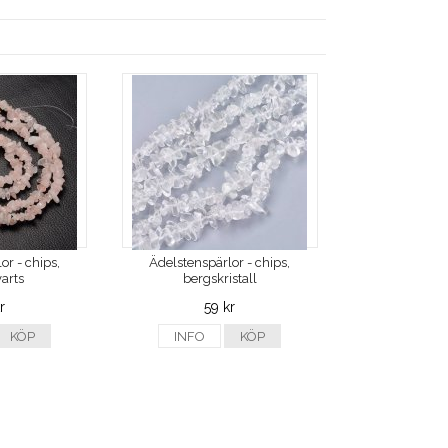
or - chips,
Ädelstenspärlor - chips,
arts
bergskristall
r
59 kr
KÖP
INFO
KÖP