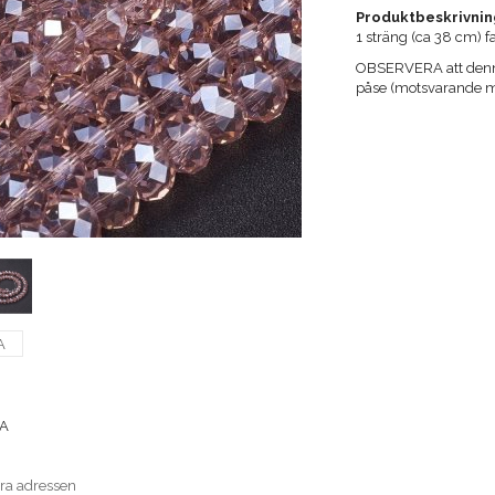
Produktbeskrivnin
1 sträng (ca 38 cm) 
OBSERVERA att denna
påse (motsvarande m
A
A
era adressen