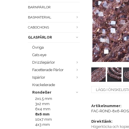
BARNPÄRLOR
BASMATERIAL
CABOCHONS
GLASPÄRLOR
Övriga
Cats eye
Drizzlepärlor
Facetterade Pärlor
Ispärlor
Krackelerade
LÄGG I ÖNSKELIST
Rondeller
2x1,5 mm
3x2 mm
Artikelnummer:
6x4 mm
FAC-ROND-8x6-ROS
8x6 mm
10x7 mm
Direktlänk:
4x3 mm
Högerklicka och kopi