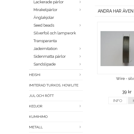
Lackerade pärlor
Mirakelpärlor
ANDRA HAR ÄVEN
Änglakjolar
Seed beads
Silverfoil och lampwork
Transparanta
Jadeimitation
Sidenmatta pärlor
Sandslipade
HEISHI
Wire - sil
IMITERAD TURKOS, HOWLITE
39 kr
JUL OCH RÖTT
INFO
KEDJOR
KUMIHIMO
METALL