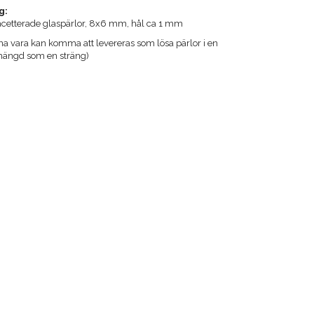
g:
facetterade glaspärlor, 8x6 mm, hål ca 1 mm
 vara kan komma att levereras som lösa pärlor i en
ängd som en sträng)