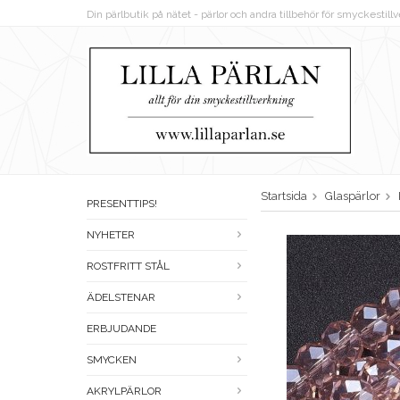
Din pärlbutik på nätet - pärlor och andra tillbehör för smyckestil
Startsida
Glaspärlor
PRESENTTIPS!
NYHETER
ROSTFRITT STÅL
ÄDELSTENAR
ERBJUDANDE
SMYCKEN
AKRYLPÄRLOR