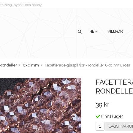
lverkning, pyssel och hobby
HEM
VILLKOR
Rondeller
8x6 mm
Facetterade glaspärlor - rondeller 8x6 mm, rosa
FACETTER
RONDELLE
39 kr
Finns i lager
LÄGG I VARU