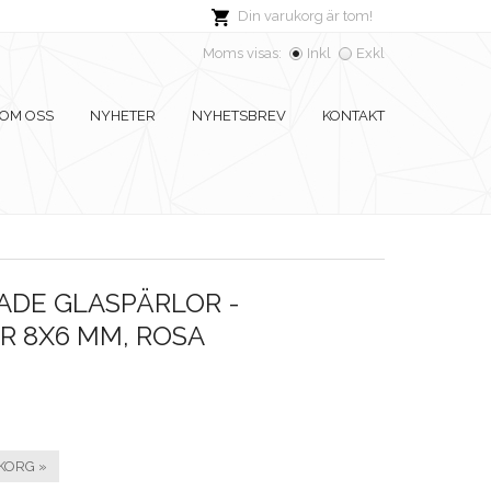
Din varukorg är tom!
Moms visas:
Inkl
Exkl
OM OSS
NYHETER
NYHETSBREV
KONTAKT
ADE GLASPÄRLOR -
R 8X6 MM, ROSA
KORG »