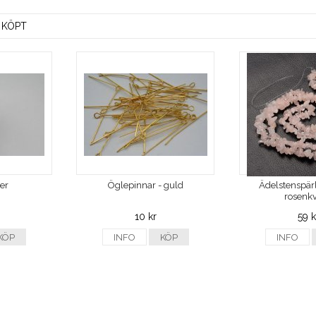
 KÖPT
ver
Öglepinnar - guld
Ädelstenspärl
rosenkv
10 kr
59 k
KÖP
INFO
KÖP
INFO