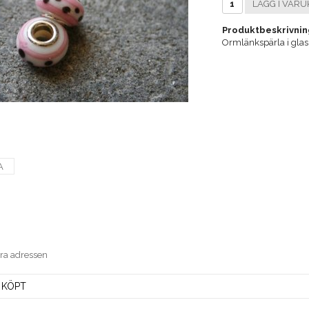
LÄGG I VARU
Produktbeskrivnin
Ormlänkspärla i gla
A
era adressen
 KÖPT