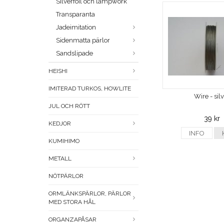
Silverfoil och lampwork
Transparanta
Jadeimitation
Sidenmatta pärlor
Sandslipade
HEISHI
IMITERAD TURKOS, HOWLITE
Wire - sil
JUL OCH RÖTT
39 kr
KEDJOR
INFO
KUMIHIMO
METALL
NÖTPÄRLOR
ORMLÄNKSPÄRLOR, PÄRLOR
MED STORA HÅL
ORGANZAPÅSAR