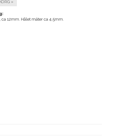
KORG »
g:
s, ca 12mm. Hålet mäter ca 4,5mm.