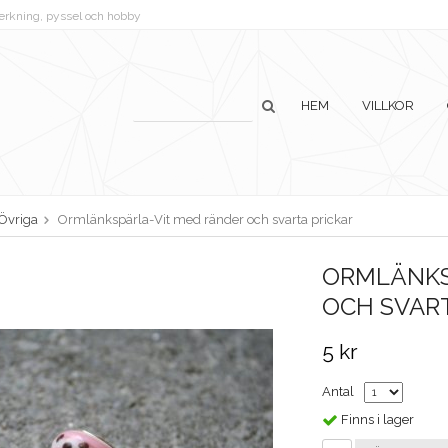
lverkning, pyssel och hobby
HEM
VILLKOR
Övriga
Ormlänkspärla-Vit med ränder och svarta prickar
ORMLÄNKS
OCH SVART
5 kr
Antal
Finns i lager