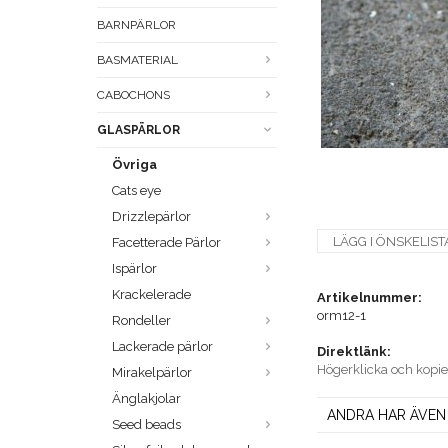
BARNPÄRLOR
BASMATERIAL
CABOCHONS
GLASPÄRLOR
Övriga
Cats eye
Drizzlepärlor
LÄGG I ÖNSKELIST
Facetterade Pärlor
Ispärlor
Krackelerade
Artikelnummer:
orm12-1
Rondeller
Lackerade pärlor
Direktlänk:
Högerklicka och kopi
Mirakelpärlor
Änglakjolar
ANDRA HAR ÄVEN
Seed beads