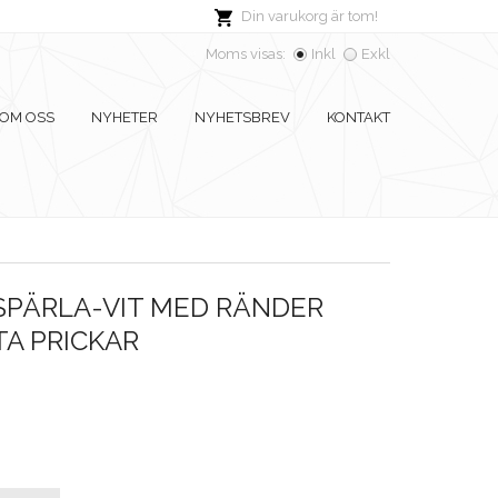
Din varukorg är tom!
Moms visas:
Inkl
Exkl
OM OSS
NYHETER
NYHETSBREV
KONTAKT
PÄRLA-VIT MED RÄNDER
A PRICKAR