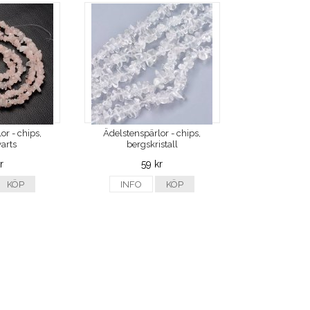
or - chips,
Ädelstenspärlor - chips,
arts
bergskristall
r
59 kr
KÖP
INFO
KÖP