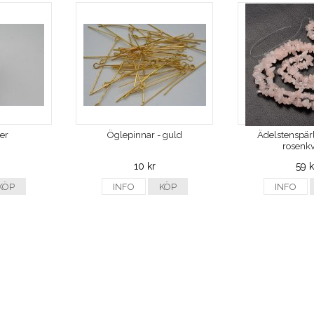
ver
Öglepinnar - guld
Ädelstenspärl
rosenkv
10 kr
59 k
KÖP
INFO
KÖP
INFO