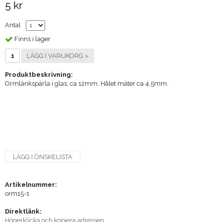
5 kr
Antal
Finns i lager
LÄGG I VARUKORG »
Produktbeskrivning:
Ormlänkspärla i glas, ca 12mm. Hålet mäter ca 4,5mm.
LÄGG I ÖNSKELISTA
Artikelnummer:
orm15-1
Direktlänk:
Högerklicka och kopiera adressen