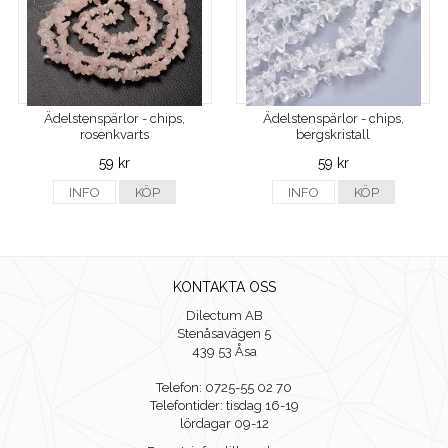
Ädelstenspärlor - chips,
Ädelstenspärlor - chips,
rosenkvarts
bergskristall
59 kr
59 kr
INFO
KÖP
INFO
KÖP
KONTAKTA OSS
Dilectum AB
Stenåsavägen 5
439 53 Åsa
Telefon: 0725-55 02 70
Telefontider: tisdag 16-19
lördagar 09-12