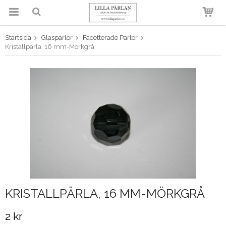
Startsida
Glaspärlor
Facetterade Pärlor
Produkten har blivit tillagd i
Kristallpärla, 16 mm-Mörkgrå
varukorgen
KRISTALLPÄRLA, 16 MM-MÖRKGRÅ
2 kr