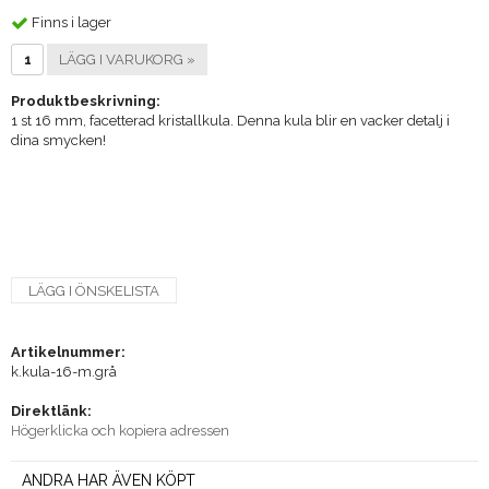
Finns i lager
LÄGG I VARUKORG »
Produktbeskrivning:
1 st 16 mm, facetterad kristallkula. Denna kula blir en vacker detalj i
dina smycken!
LÄGG I ÖNSKELISTA
Artikelnummer:
k.kula-16-m.grå
Direktlänk:
Högerklicka och kopiera adressen
ANDRA HAR ÄVEN KÖPT