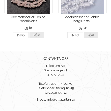
Ädelstenspärlor - chips,
Ädelstenspärlor - chips,
rosenkvarts
bergskristall
59 kr
59 kr
INFO
KÖP
INFO
KÖP
KONTAKTA OSS
Dilectum AB
Stenåsavägen 5
439 53 Åsa
Telefon: 0725-55 02 70
Telefontider: tisdag 16-19
lördagar 09-12
E-post: info@lillaparlan.se