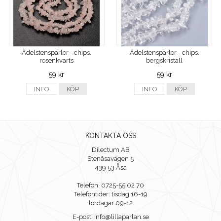
Ädelstenspärlor - chips,
Ädelstenspärlor - chips,
rosenkvarts
bergskristall
59 kr
59 kr
INFO
KÖP
INFO
KÖP
KONTAKTA OSS
Dilectum AB
Stenåsavägen 5
439 53 Åsa
Telefon: 0725-55 02 70
Telefontider: tisdag 16-19
lördagar 09-12
E-post: info@lillaparlan.se