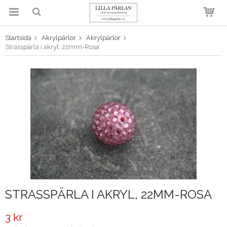
Startsida
Akrylpärlor
Akrylpärlor
Produkten har blivit tillagd i
Strasspärla i akryl, 22mm-Rosa
varukorgen
STRASSPÄRLA I AKRYL, 22MM-ROSA
3 kr