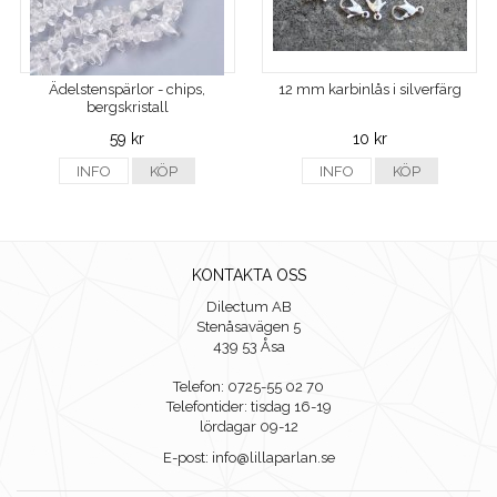
Ädelstenspärlor - chips,
12 mm karbinlås i silverfärg
bergskristall
59 kr
10 kr
INFO
KÖP
INFO
KÖP
KONTAKTA OSS
Dilectum AB
Stenåsavägen 5
439 53 Åsa
Telefon: 0725-55 02 70
Telefontider: tisdag 16-19
lördagar 09-12
E-post: info@lillaparlan.se