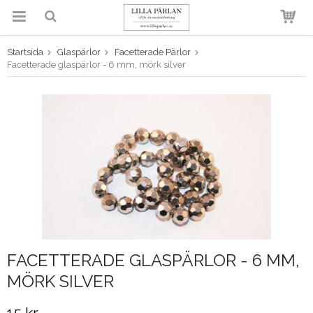
Startsida
Glaspärlor
Facetterade Pärlor
Produkten har blivit tillagd i
Facetterade glaspärlor - 6 mm, mörk silver
varukorgen
FACETTERADE GLASPÄRLOR - 6 MM,
MÖRK SILVER
15 kr