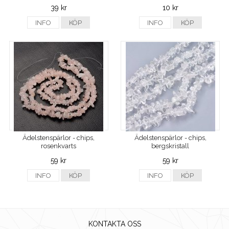
39 kr
10 kr
INFO
KÖP
INFO
KÖP
Ädelstenspärlor - chips,
Ädelstenspärlor - chips,
rosenkvarts
bergskristall
59 kr
59 kr
INFO
KÖP
INFO
KÖP
KONTAKTA OSS