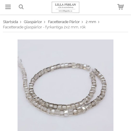
Startsida
Glaspärlor
Facetterade Pärlor
2 mm
Produkten har blivit tillagd i
Facetterade glaspärlor - fyrkantiga 2x2 mm, rök
varukorgen