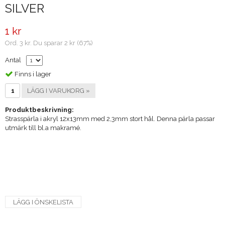
SILVER
1 kr
Ord. 3 kr. Du sparar 2 kr (67%)
Antal
Finns i lager
LÄGG I VARUKORG »
Produktbeskrivning:
Strasspärla i akryl 12x13mm med 2,3mm stort hål. Denna pärla passar
utmärk till bl.a makramé.
LÄGG I ÖNSKELISTA