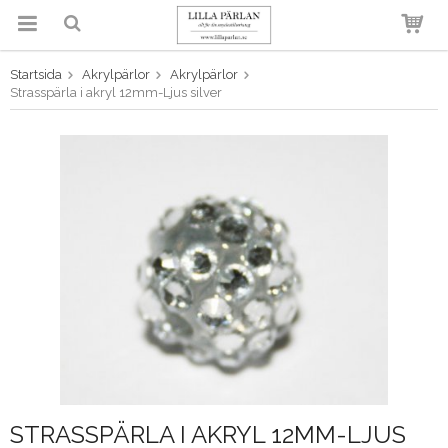
Startsida
Akrylpärlor
Akrylpärlor
Produkten har blivit tillagd i
Strasspärla i akryl 12mm-Ljus silver
varukorgen
STRASSPÄRLA I AKRYL 12MM-LJUS