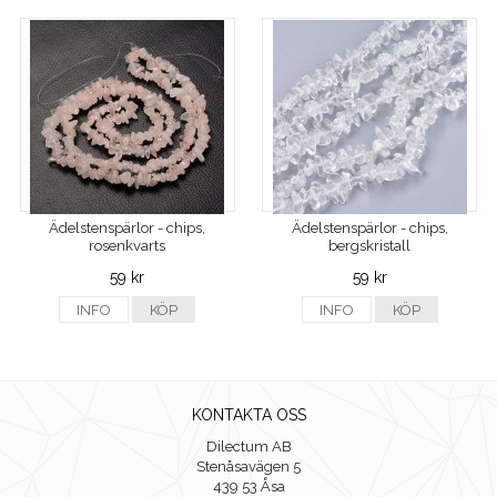
Ädelstenspärlor - chips,
Ädelstenspärlor - chips,
rosenkvarts
bergskristall
59 kr
59 kr
INFO
KÖP
INFO
KÖP
KONTAKTA OSS
Dilectum AB
Stenåsavägen 5
439 53 Åsa