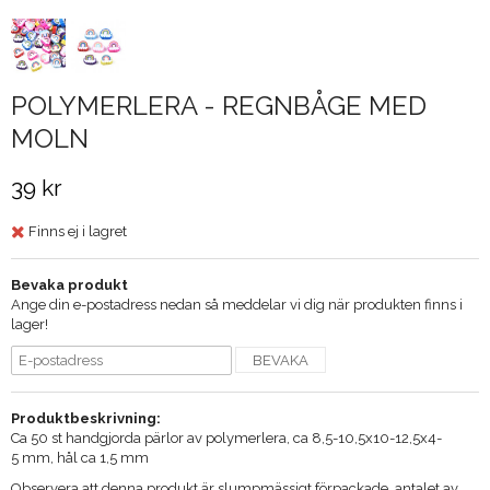
POLYMERLERA - REGNBÅGE MED
MOLN
39 kr
Finns ej i lagret
Bevaka produkt
Ange din e-postadress nedan så meddelar vi dig när produkten finns i
lager!
BEVAKA
Produktbeskrivning:
Ca 50 st handgjorda pärlor av polymerlera, ca 8,5-10,5x10-12,5x4-
5 mm, hål ca 1,5 mm
Observera att denna produkt är slumpmässigt förpackade, antalet av