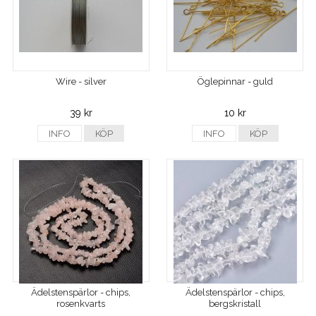
Wire - silver
Öglepinnar - guld
39 kr
10 kr
INFO
KÖP
INFO
KÖP
Ädelstenspärlor - chips,
Ädelstenspärlor - chips,
rosenkvarts
bergskristall