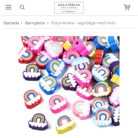
Startsida
Barnpärlor
Polymerlera - regnbåge med moln
Produkten har blivit tillagd i
varukorgen