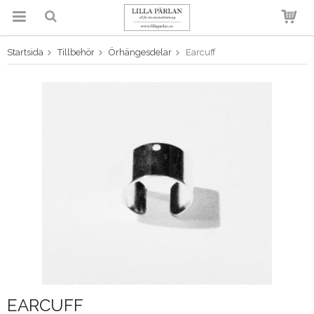
Startsida
Tillbehör
Örhängesdelar
Earcuff
Produkten har blivit tillagd i
varukorgen
EARCUFF