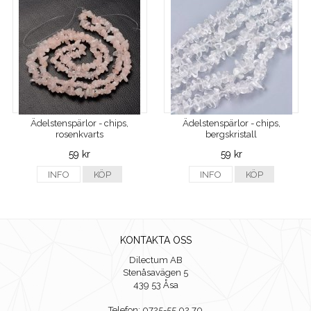
Ädelstenspärlor - chips,
Ädelstenspärlor - chips,
rosenkvarts
bergskristall
59 kr
59 kr
INFO
KÖP
INFO
KÖP
KONTAKTA OSS
Dilectum AB
Stenåsavägen 5
439 53 Åsa
Telefon: 0725-55 02 70