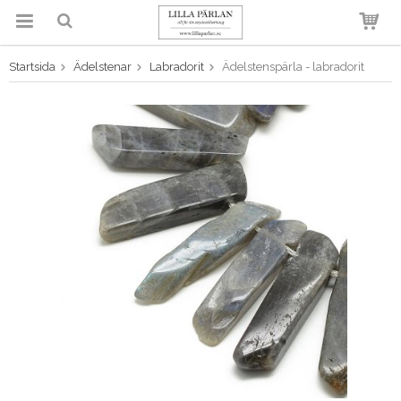
Startsida
Ädelstenar
Labradorit
Ädelstenspärla - labradorit
Produkten har blivit tillagd i
varukorgen