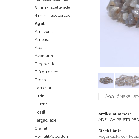
3 mm - facetterade
4 mm - facetterade
Agat
Amazonit
Ametist
Apatit
Aventurin
Bergskristall
Blå guldsten
Bronsit
Carnelian
Citrin
LÄGG I ÖNSKELIST
Fluorit
Fossil
Artikelnummer:
ADEL-CHIPS-STRIPE
Färgad jade
Granat
Direktlänk:
Hematit/blodsten
Högerklicka och kopi