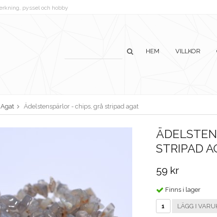
lverkning, pyssel och hobby
HEM
VILLKOR
Agat
Ädelstenspärlor - chips, grå stripad agat
ÄDELSTENS
STRIPAD A
59 kr
Finns i lager
LÄGG I VARU