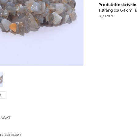
Produktbeskrivnin
1 sträng (ca 84 cm) ä
0,7 mm
A
DAGAT
era adressen