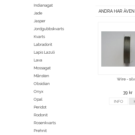
Indianagat
ANDRA HAR ÄVEN
Jade
Jasper
Jordgubbskvarts
Kvarts
Labradorit
Lapis Lazuli
Lava
Mossagat
Månsten
Wire - sil
Obsidian
Onyx
39 kr
Opal
INFO
Peridot
Rodonit
Rosenkvarts
Prehnit