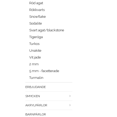
Röd agat
Rökkvarts
Snowflake
Sodalite
Svart agat/blackstone
Tigeröga
Turkos
Unakite
Vit jade
2 mm
5 mm - facetterade
Turmalin
ERBJUDANDE
SMYCKEN
AKRYLPÄRLOR
BARNPÄRLOR