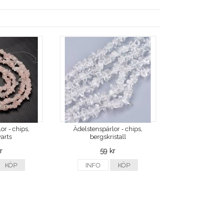
or - chips,
Ädelstenspärlor - chips,
arts
bergskristall
r
59 kr
KÖP
INFO
KÖP