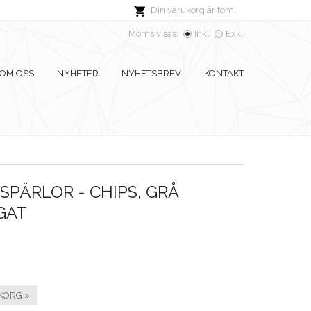
Din varukorg är tom!
Moms visas:
Inkl
Exkl
OM OSS
NYHETER
NYHETSBREV
KONTAKT
PÄRLOR - CHIPS, GRÅ
GAT
KORG »