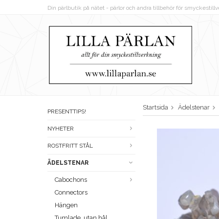
Din pärlbutik på nätet - pärlor och andra tillbehör för smyckestil
Startsida
Ädelstenar
PRESENTTIPS!
NYHETER
ROSTFRITT STÅL
ÄDELSTENAR
Cabochons
Connectors
Hängen
Tumlade, utan hål