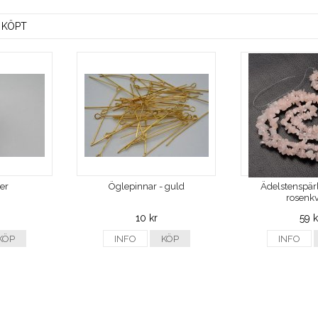
 KÖPT
ver
Öglepinnar - guld
Ädelstenspärl
rosenkv
10 kr
59 k
KÖP
INFO
KÖP
INFO