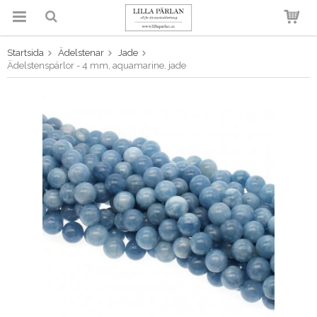
Startsida
Ädelstenar
Jade
Produkten har blivit tillagd i
Ädelstenspärlor - 4 mm, aquamarine, jade
varukorgen