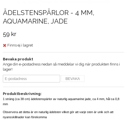
ÄDELSTENSPÄRLOR - 4 MM,
AQUAMARINE, JADE
59 kr
Finns ej i lagret
Bevaka produkt
Ange din e-postadress nedan så meddelar vi dig när produkten finns i
lager!
BEVAKA
Produktbeskrivning:
1 sträng (ca 38 cm) ädelstenspärlor av naturlig aquamarine jade, ca 4 mm, hål ca 0,8
mm
Observera att detta är en naturlig ädelsten vilket gör att varje sten är unik och att
nyansskillnader kan förekomma