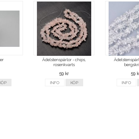
ver
Ädelstenspärlor - chips,
Ädelstenspärl
rosenkvarts
bergskri
59 kr
59 k
KÖP
INFO
KÖP
INFO