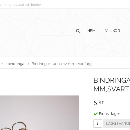
lverkning, pyssel och hobby
HEM
VILLKOR
nkla bindringar
Bindringar, tunna-12 mm,svartfärg
BINDRINGA
MM,SVART
5 kr
Finns i lager
LÄGG I VARU