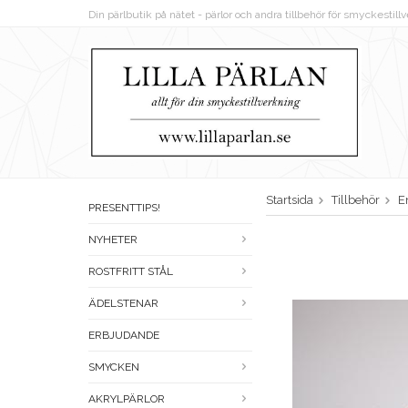
Din pärlbutik på nätet - pärlor och andra tillbehör för smyckestil
Startsida
Tillbehör
E
PRESENTTIPS!
NYHETER
ROSTFRITT STÅL
ÄDELSTENAR
ERBJUDANDE
SMYCKEN
AKRYLPÄRLOR