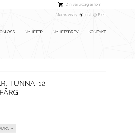
Din varukorg är tom!
Moms visas:
Inkl
Exkl
OM OSS
NYHETER
NYHETSBREV
KONTAKT
R, TUNNA-12
FÄRG
KORG »