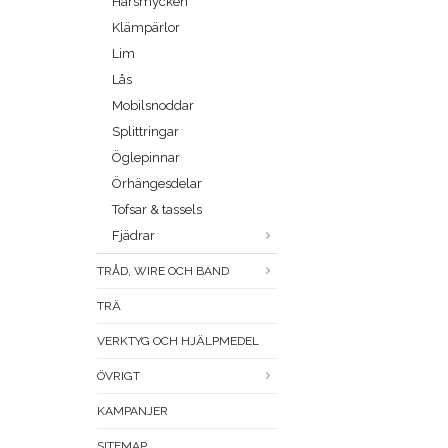
Hårsmycken
Klämpärlor
Lim
Lås
Mobilsnoddar
Splittringar
Öglepinnar
Örhängesdelar
Tofsar & tassels
Fjädrar
TRÅD, WIRE OCH BAND
TRÄ
VERKTYG OCH HJÄLPMEDEL
ÖVRIGT
KAMPANJER
SITEMAP