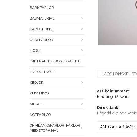
BARNPÄRLOR
BASMATERIAL
CABOCHONS
GLASPÄRLOR
HEISHI
IMITERAD TURKOS, HOWLITE
JUL OCH RÖTT
LÄGG I ÖNSKELIST
KEDJOR
Artikelnummer:
KUMIHIMO
Bindring-12-svart
METALL
Direktlänk:
Högerklicka och kopi
NÖTPÄRLOR
ORMLÄNKSPÄRLOR, PÄRLOR
ANDRA HAR ÄVEN
MED STORA HÅL