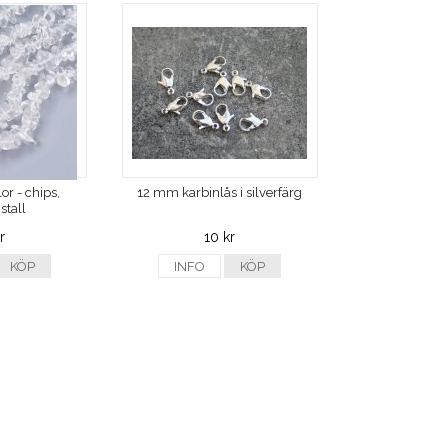
or - chips,
12 mm karbinlås i silverfärg
stall
r
10 kr
KÖP
INFO
KÖP