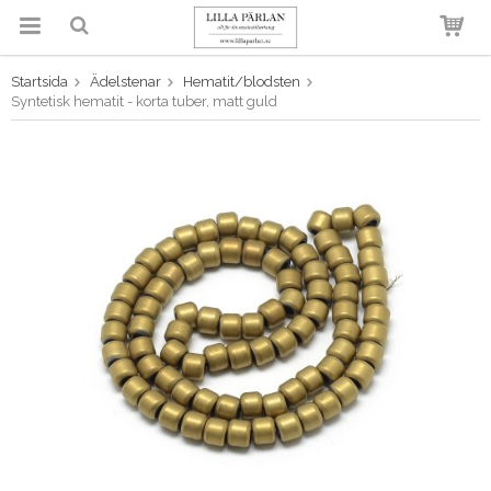
Startsida
Ädelstenar
Hematit/blodsten
Produkten har blivit tillagd i
Syntetisk hematit - korta tuber, matt guld
varukorgen