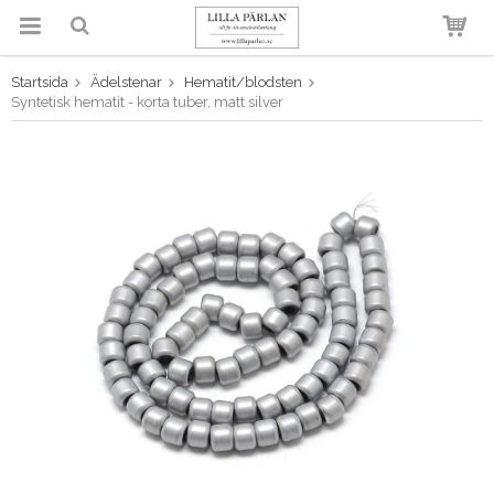
Startsida
Ädelstenar
Hematit/blodsten
Produkten har blivit tillagd i
Syntetisk hematit - korta tuber, matt silver
varukorgen