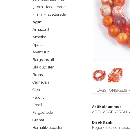
3 mm - facetterade
4 mm - facetterade
Agat
Amazonit
Ametist
Apatit
Aventurin
Bergskristall
Blå guldsten
Bronsit
Carnelian
Citrin
LÄGG I ÖNSKELIST
Fluorit
Fossil
Artikelnummer:
ADEL-AGAT-KORALL-
Färgad jade
Granat
Direktlänk:
Hematit/blodsten
Högerklicka och kopi