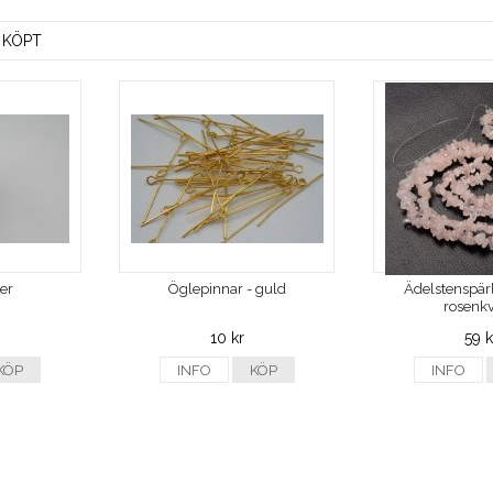
 KÖPT
ver
Öglepinnar - guld
Ädelstenspärl
rosenkv
10 kr
59 k
KÖP
INFO
KÖP
INFO