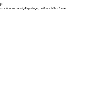
g:
tenspärlor av naturlig/färgad agat, ca 8 mm, hål ca 1 mm