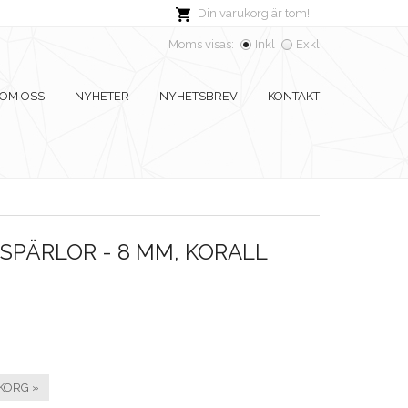
Din varukorg är tom!
Moms visas:
Inkl
Exkl
OM OSS
NYHETER
NYHETSBREV
KONTAKT
PÄRLOR - 8 MM, KORALL
KORG »