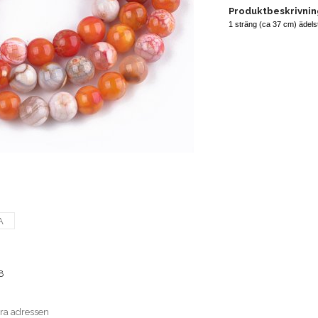
Produktbeskrivnin
1 sträng (ca 37 cm) ädels
A
8
era adressen