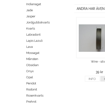
Indianagat
ANDRA HAR ÄVEN
Jade
Jasper
Jordgubbskvarts
Kvarts
Labradorit
Lapis Lazuli
Lava
Mossagat
Månsten
Wire - sil
Obsidian
Onyx
39 kr
Opal
INFO
Peridot
Rodonit
Rosenkvarts
Prehnit