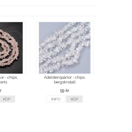
or - chips,
Ädelstenspärlor - chips,
arts
bergskristall
r
59 kr
KÖP
INFO
KÖP