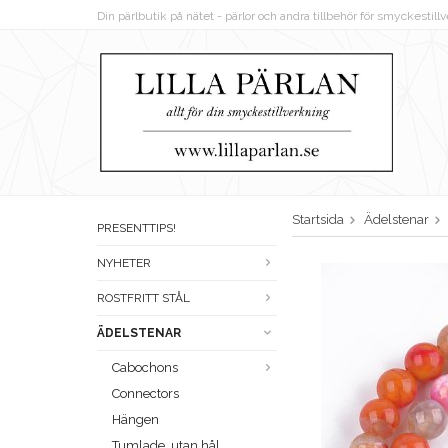
Din pärlbutik på nätet - pärlor och andra tillbehör för smyckestil
Startsida
Ädelstenar
PRESENTTIPS!
NYHETER
ROSTFRITT STÅL
ÄDELSTENAR
Cabochons
Connectors
Hängen
Tumlade, utan hål