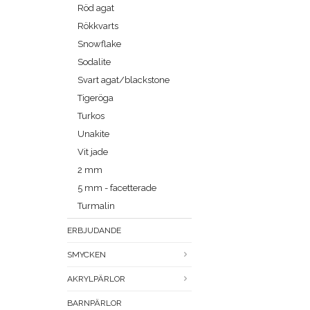
Röd agat
Rökkvarts
Snowflake
Sodalite
Svart agat/blackstone
Tigeröga
Turkos
Unakite
Vit jade
2 mm
5 mm - facetterade
Turmalin
ERBJUDANDE
SMYCKEN
AKRYLPÄRLOR
BARNPÄRLOR