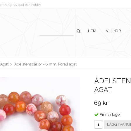
lverkning, pyssel och hobby
HEM
VILLKOR
Agat
Ädelstenspärlor - 8 mm, korall agat
ÄDELSTENS
AGAT
69 kr
Finns i lager
LÄGG I VARU