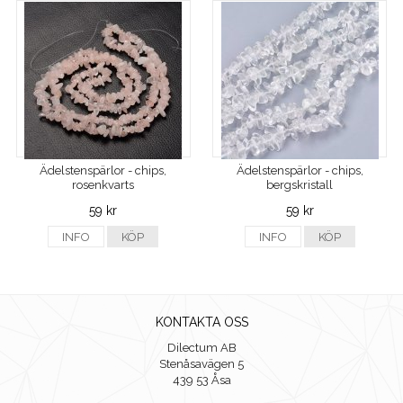
Ädelstenspärlor - chips,
Ädelstenspärlor - chips,
rosenkvarts
bergskristall
59 kr
59 kr
INFO
KÖP
INFO
KÖP
KONTAKTA OSS
Dilectum AB
Stenåsavägen 5
439 53 Åsa