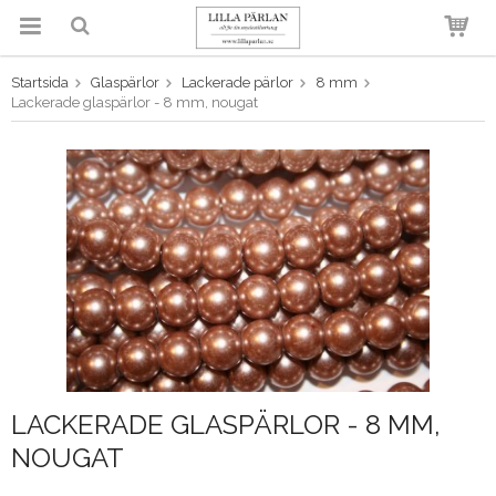
Startsida
Glaspärlor
Lackerade pärlor
8 mm
Produkten har blivit tillagd i
Lackerade glaspärlor - 8 mm, nougat
varukorgen
LACKERADE GLASPÄRLOR - 8 MM,
NOUGAT