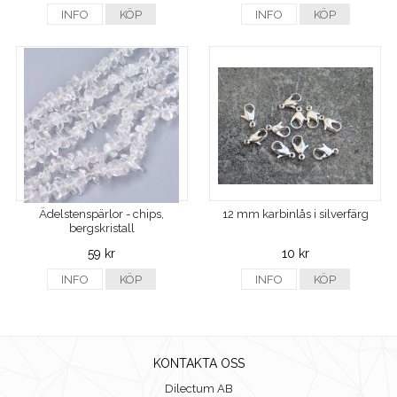
INFO
KÖP
INFO
KÖP
Ädelstenspärlor - chips,
12 mm karbinlås i silverfärg
bergskristall
59 kr
10 kr
INFO
KÖP
INFO
KÖP
KONTAKTA OSS
Dilectum AB