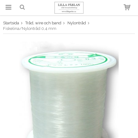
Startsida
Tråd, wire och band
Nylontråd
Produkten har blivit tillagd i
Fiskelina/Nylontråd 0,4 mm
varukorgen