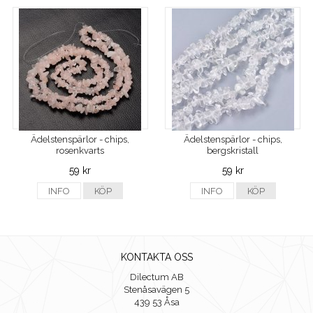
Ädelstenspärlor - chips,
Ädelstenspärlor - chips,
rosenkvarts
bergskristall
59 kr
59 kr
INFO
KÖP
INFO
KÖP
KONTAKTA OSS
Dilectum AB
Stenåsavägen 5
439 53 Åsa