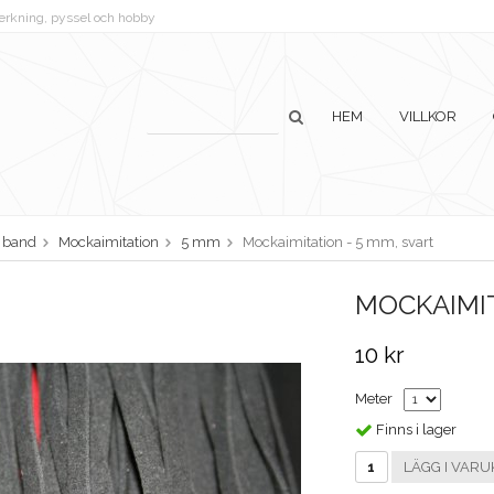
lverkning, pyssel och hobby
HEM
VILLKOR
h band
Mockaimitation
5 mm
Mockaimitation - 5 mm, svart
MOCKAIMIT
10 kr
Meter
Finns i lager
LÄGG I VARU