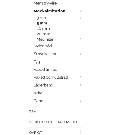
Memorywire
Mockaimitation
3 mm
5 mm
10 mm
20 mm
Med nitar
Nylontråd
Smyckestråd
Tyg
Vaxad lintråd
Vaxad bomullstråd
Läderband
Wire
Band
TRÄ
VERKTYG OCH HJÄLPMEDEL
ÖVRIGT