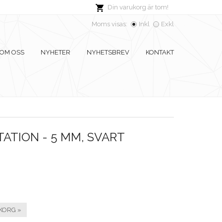
Din varukorg är tom!
Moms visas:
Inkl
Exkl
OM OSS
NYHETER
NYHETSBREV
KONTAKT
ATION - 5 MM, SVART
KORG »