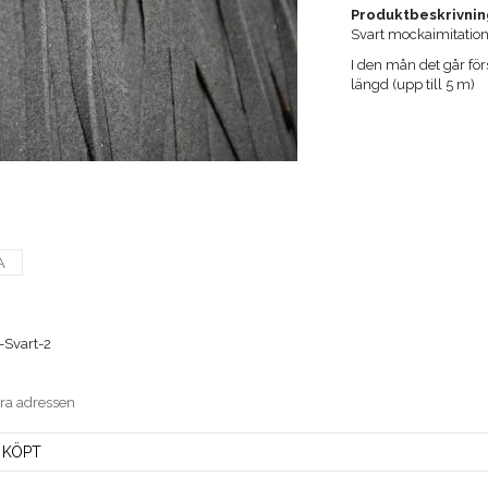
Produktbeskrivnin
Svart mockaimitatio
I den mån det går förs
längd (upp till 5 m)
A
-Svart-2
era adressen
 KÖPT