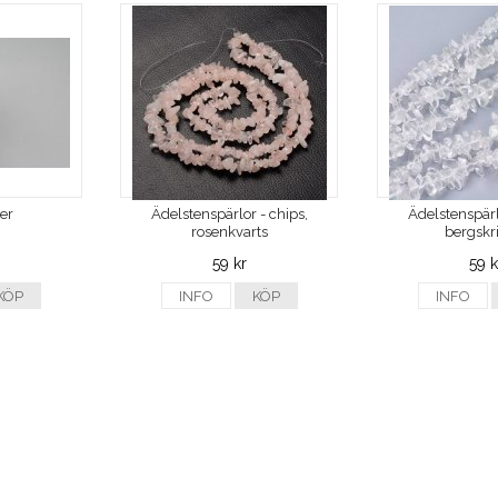
ver
Ädelstenspärlor - chips,
Ädelstenspärl
rosenkvarts
bergskri
59 kr
59 k
KÖP
INFO
KÖP
INFO