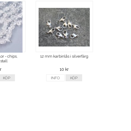
or - chips,
12 mm karbinlås i silverfärg
stall
r
10 kr
KÖP
INFO
KÖP