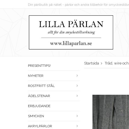
Din pärlbutik på nätet - pärlor och andra tillbehör för smyckestil
Startsida
Tråd, wire oc
PRESENTTIPS!
NYHETER
ROSTFRITT STÅL
ÄDELSTENAR
ERBJUDANDE
SMYCKEN
AKRYLPÄRLOR