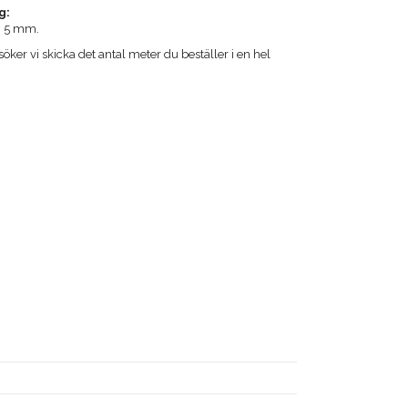
g:
n 5 mm.
öker vi skicka det antal meter du beställer i en hel