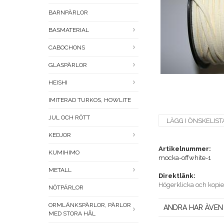
BARNPÄRLOR
BASMATERIAL
CABOCHONS
GLASPÄRLOR
HEISHI
IMITERAD TURKOS, HOWLITE
JUL OCH RÖTT
LÄGG I ÖNSKELIST
KEDJOR
Artikelnummer:
KUMIHIMO
mocka-offwhite-1
METALL
Direktlänk:
Högerklicka och kopi
NÖTPÄRLOR
ORMLÄNKSPÄRLOR, PÄRLOR
ANDRA HAR ÄVEN
MED STORA HÅL