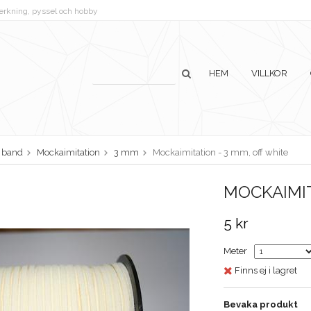
lverkning, pyssel och hobby
HEM
VILLKOR
h band
Mockaimitation
3 mm
Mockaimitation - 3 mm, off white
MOCKAIMIT
5 kr
Meter
Finns ej i lagret
Bevaka produkt