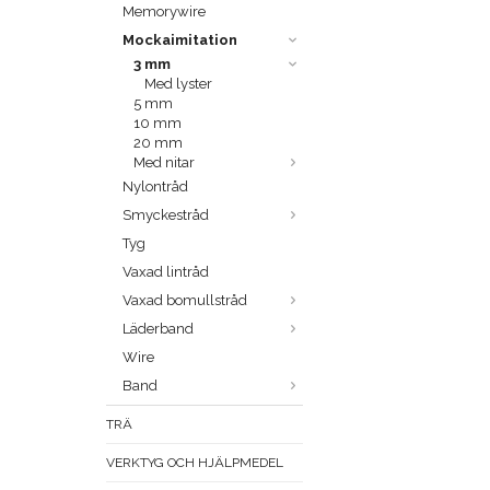
Memorywire
Mockaimitation
3 mm
Med lyster
5 mm
10 mm
20 mm
Med nitar
Nylontråd
Smyckestråd
Tyg
Vaxad lintråd
Vaxad bomullstråd
Läderband
Wire
Band
TRÄ
VERKTYG OCH HJÄLPMEDEL