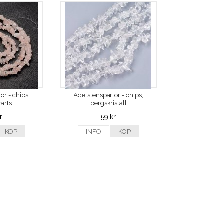
or - chips,
Ädelstenspärlor - chips,
arts
bergskristall
r
59 kr
KÖP
INFO
KÖP