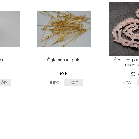
ver
Öglepinnar - guld
Ädelstenspärl
rosenkv
10 kr
59 k
KÖP
INFO
KÖP
INFO