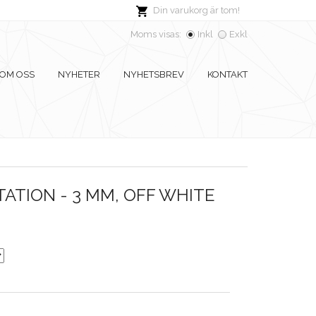
Din varukorg är tom!
Moms visas:
Inkl
Exkl
OM OSS
NYHETER
NYHETSBREV
KONTAKT
ATION - 3 MM, OFF WHITE