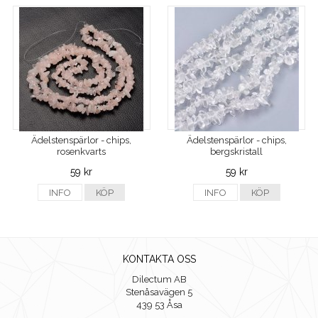
Ädelstenspärlor - chips,
Ädelstenspärlor - chips,
rosenkvarts
bergskristall
59 kr
59 kr
INFO
KÖP
INFO
KÖP
KONTAKTA OSS
Dilectum AB
Stenåsavägen 5
439 53 Åsa