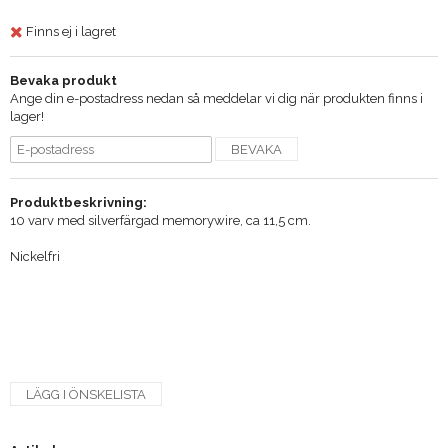
Finns ej i lagret
Bevaka produkt
Ange din e-postadress nedan så meddelar vi dig när produkten finns i
lager!
BEVAKA
Produktbeskrivning:
10 varv med silverfärgad memorywire, ca 11,5 cm.
Nickelfri
LÄGG I ÖNSKELISTA