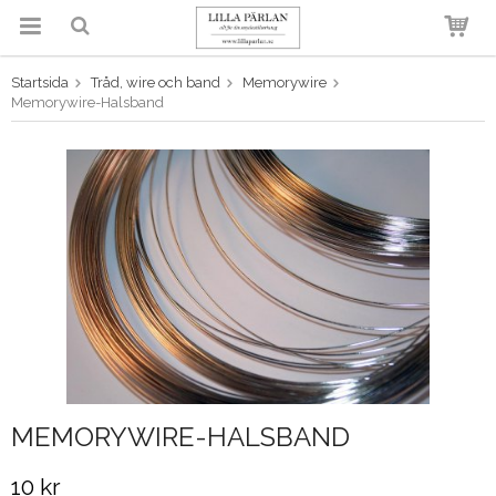
Startsida
Tråd, wire och band
Memorywire
Produkten har blivit tillagd i
Memorywire-Halsband
varukorgen
MEMORYWIRE-HALSBAND
10 kr