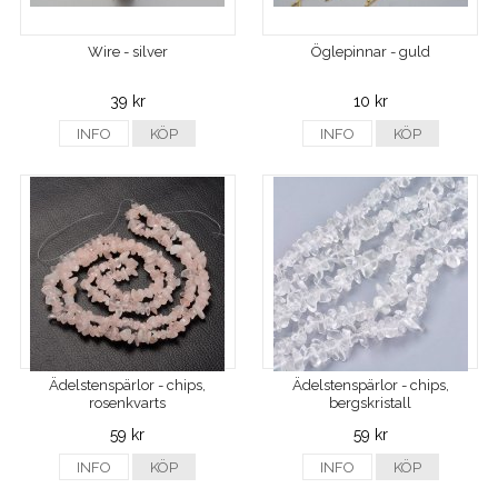
Wire - silver
Öglepinnar - guld
39 kr
10 kr
INFO
KÖP
INFO
KÖP
Ädelstenspärlor - chips,
Ädelstenspärlor - chips,
rosenkvarts
bergskristall
59 kr
59 kr
INFO
KÖP
INFO
KÖP