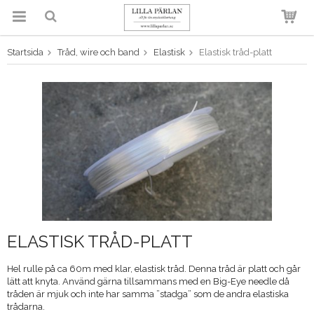
Startsida
Tråd, wire och band
Elastisk
Elastisk tråd-platt
Produkten har blivit tillagd i
varukorgen
ELASTISK TRÅD-PLATT
Hel rulle på ca 60m med klar, elastisk tråd. Denna tråd är platt och går
lätt att knyta. Använd gärna tillsammans med en Big-Eye needle då
tråden är mjuk och inte har samma ”stadga” som de andra elastiska
trådarna.