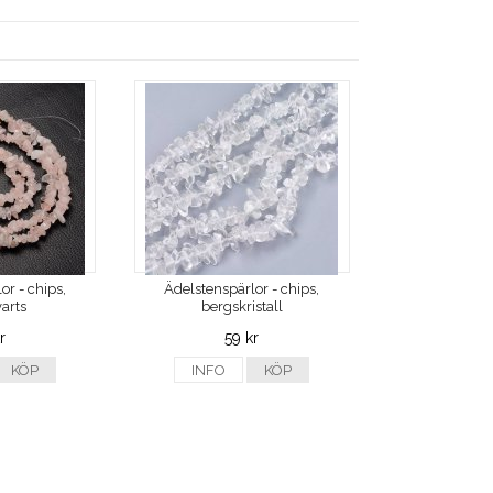
or - chips,
Ädelstenspärlor - chips,
arts
bergskristall
r
59 kr
KÖP
INFO
KÖP