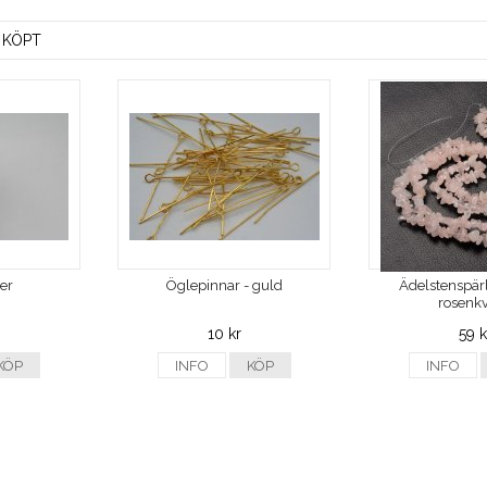
 KÖPT
ver
Öglepinnar - guld
Ädelstenspärl
rosenkv
10 kr
59 k
KÖP
INFO
KÖP
INFO