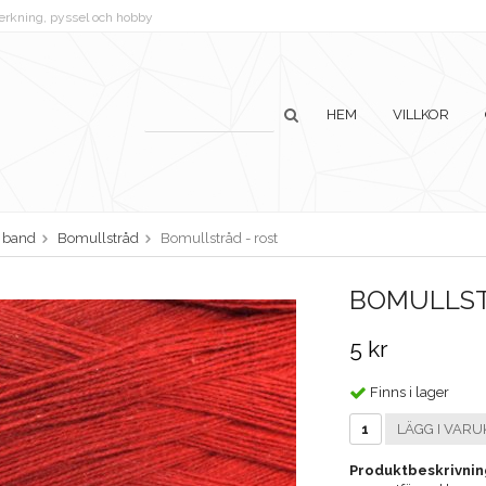
lverkning, pyssel och hobby
HEM
VILLKOR
h band
Bomullstråd
Bomullstråd - rost
BOMULLST
5 kr
Finns i lager
LÄGG I VARU
Produktbeskrivnin