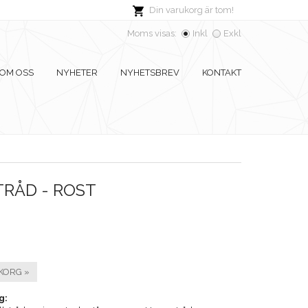
Din varukorg är tom!
Moms visas:
Inkl
Exkl
OM OSS
NYHETER
NYHETSBREV
KONTAKT
RÅD - ROST
KORG »
g: