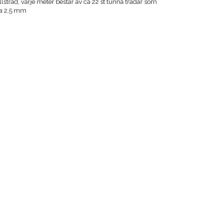
stråd, varje meter består av ca 22 st tunna trådar som
ca 2,5 mm