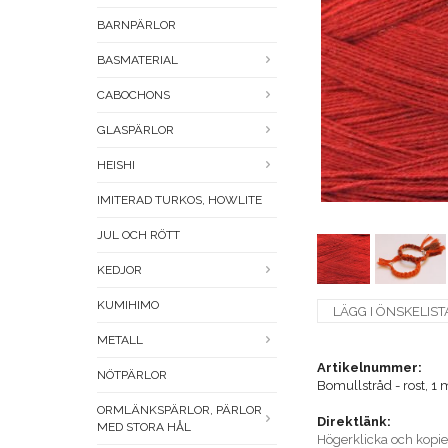
BARNPÄRLOR
BASMATERIAL
CABOCHONS
GLASPÄRLOR
HEISHI
IMITERAD TURKOS, HOWLITE
JUL OCH RÖTT
KEDJOR
KUMIHIMO
LÄGG I ÖNSKELIST
METALL
Artikelnummer:
NÖTPÄRLOR
Bomullstråd - rost, 1 
ORMLÄNKSPÄRLOR, PÄRLOR
Direktlänk:
MED STORA HÅL
Högerklicka och kopi