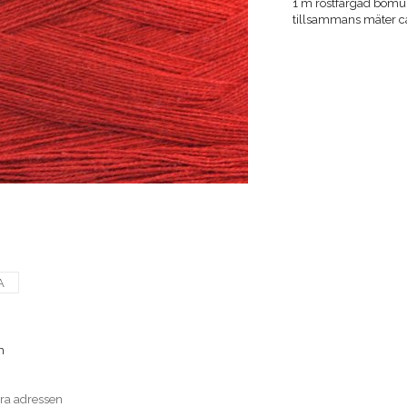
1 m rostfärgad bomull
tillsammans mäter 
A
m
era adressen