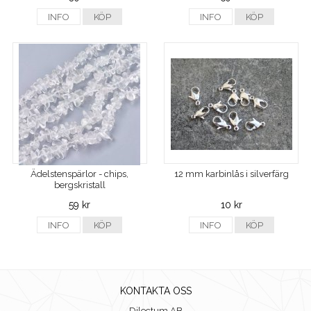
INFO
KÖP
INFO
KÖP
Ädelstenspärlor - chips,
12 mm karbinlås i silverfärg
bergskristall
59 kr
10 kr
INFO
KÖP
INFO
KÖP
KONTAKTA OSS
Dilectum AB