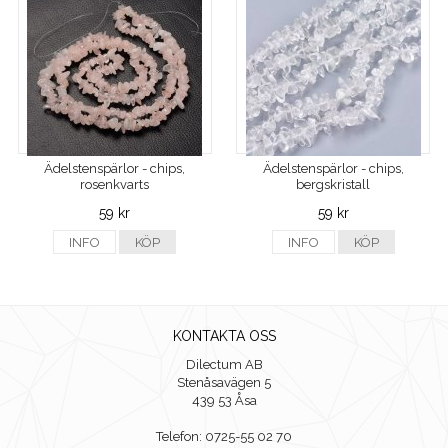
Ädelstenspärlor - chips,
Ädelstenspärlor - chips,
rosenkvarts
bergskristall
59 kr
59 kr
INFO
KÖP
INFO
KÖP
KONTAKTA OSS
Dilectum AB
Stenåsavägen 5
439 53 Åsa
Telefon: 0725-55 02 70