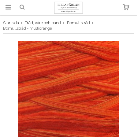
Startsida
Tråd, wire och band
Bomullstråd
Produkten har blivit tillagd i
Bomullstråd - multiorange
varukorgen