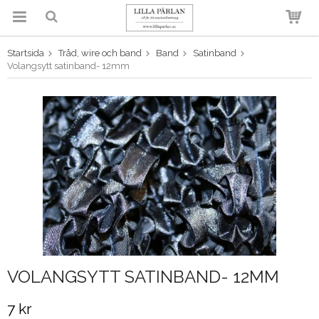
Startsida
Tråd, wire och band
Band
Satinband
Produkten har blivit tillagd i
Volangsytt satinband- 12mm
varukorgen
VOLANGSYTT SATINBAND- 12MM
7 kr