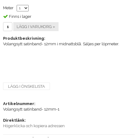
Meter
Finns i lager
LÄGG I VARUKORG »
Produktbeskrivning:
Volangsytt satinband- 12mm i midnattsblå. Säljes per löpmeter.
LÄGG I ÖNSKELISTA
Artikelnummer:
Volangsytt satinband- 12mm-1
Direktlänk:
Högerklicka och kopiera adressen