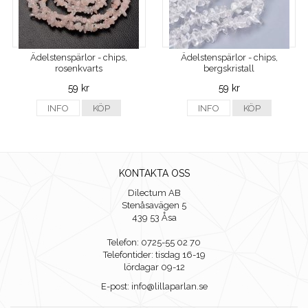
Ädelstenspärlor - chips,
Ädelstenspärlor - chips,
rosenkvarts
bergskristall
59 kr
59 kr
INFO
KÖP
INFO
KÖP
KONTAKTA OSS
Dilectum AB
Stenåsavägen 5
439 53 Åsa
Telefon: 0725-55 02 70
Telefontider: tisdag 16-19
lördagar 09-12
E-post: info@lillaparlan.se