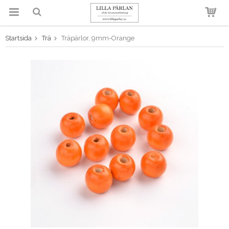
Startsida
Trä
Träpärlor, 9mm-Orange
Produkten har blivit tillagd i
varukorgen