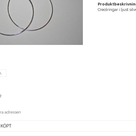
Produktbeskrivnin
Creolringar i ljust sil
A
2
era adressen
 KÖPT