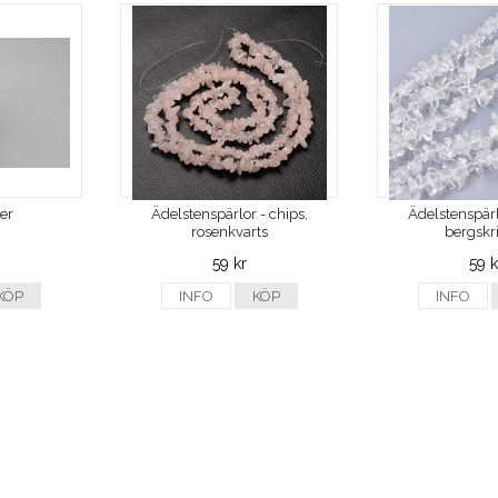
ver
Ädelstenspärlor - chips,
Ädelstenspärl
rosenkvarts
bergskri
59 kr
59 k
KÖP
INFO
KÖP
INFO