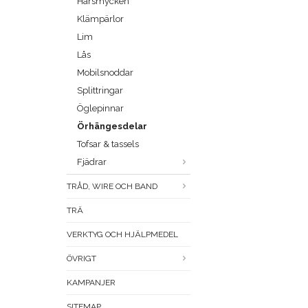
Hårsmycken
Klämpärlor
Lim
Lås
Mobilsnoddar
Splittringar
Öglepinnar
Örhängesdelar
Tofsar & tassels
Fjädrar
TRÅD, WIRE OCH BAND
TRÄ
VERKTYG OCH HJÄLPMEDEL
ÖVRIGT
KAMPANJER
SITEMAP