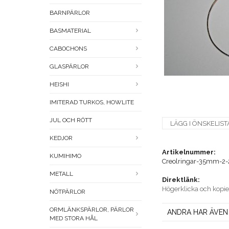
BARNPÄRLOR
BASMATERIAL
CABOCHONS
GLASPÄRLOR
HEISHI
IMITERAD TURKOS, HOWLITE
JUL OCH RÖTT
LÄGG I ÖNSKELIST
KEDJOR
Artikelnummer:
KUMIHIMO
Creolringar-35mm-2-
METALL
Direktlänk:
Högerklicka och kopi
NÖTPÄRLOR
ORMLÄNKSPÄRLOR, PÄRLOR
ANDRA HAR ÄVEN
MED STORA HÅL