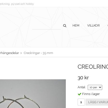
lverkning, pyssel och hobby
HEM
VILLKOR
rhängesdelar
Creolringar - 35 mm
CREOLRING
30 kr
Antal
Finns i lager
LÄGG I VARU