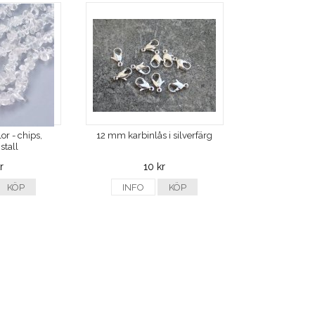
or - chips,
12 mm karbinlås i silverfärg
stall
r
10 kr
KÖP
INFO
KÖP