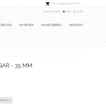
Din varukorg är tom!
Moms visas:
Inkl
Exkl
OM OSS
NYHETER
NYHETSBREV
KONTAKT
AR - 35 MM
KORG »