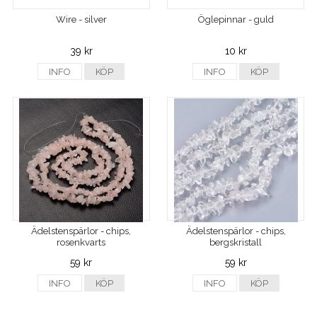
Wire - silver
Öglepinnar - guld
39 kr
10 kr
INFO
KÖP
INFO
KÖP
Ädelstenspärlor - chips,
Ädelstenspärlor - chips,
rosenkvarts
bergskristall
59 kr
59 kr
INFO
KÖP
INFO
KÖP