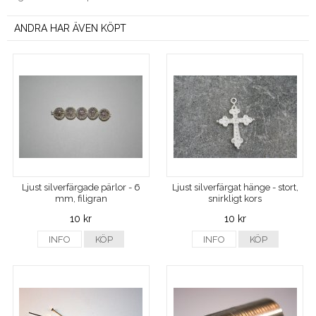
ANDRA HAR ÄVEN KÖPT
Ljust silverfärgade pärlor - 6
Ljust silverfärgat hänge - stort,
mm, filigran
snirkligt kors
10 kr
10 kr
INFO
KÖP
INFO
KÖP