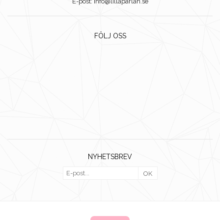
E-post: info@lillaparlan.se
FÖLJ OSS
NYHETSBREV
OK