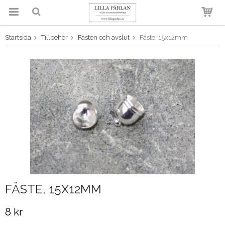
Startsida
Tillbehör
Fästen och avslut
Fäste, 15x12mm
Produkten har blivit tillagd i
varukorgen
FÄSTE, 15X12MM
8 kr