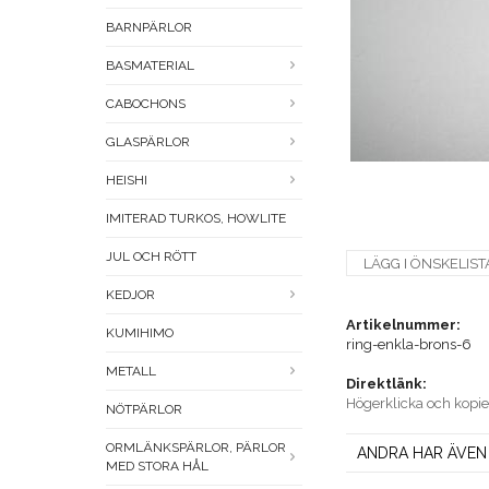
BARNPÄRLOR
BASMATERIAL
CABOCHONS
GLASPÄRLOR
HEISHI
IMITERAD TURKOS, HOWLITE
JUL OCH RÖTT
LÄGG I ÖNSKELIST
KEDJOR
Artikelnummer:
KUMIHIMO
ring-enkla-brons-6
METALL
Direktlänk:
Högerklicka och kopi
NÖTPÄRLOR
ORMLÄNKSPÄRLOR, PÄRLOR
ANDRA HAR ÄVEN
MED STORA HÅL