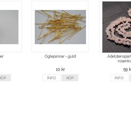
ver
Öglepinnar - guld
Ädelstenspärl
rosenkv
10 kr
59 k
KÖP
INFO
KÖP
INFO