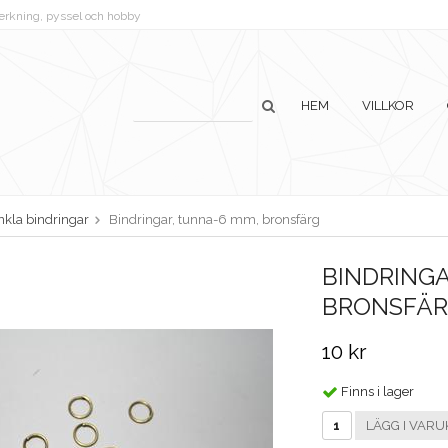
lverkning, pyssel och hobby
HEM
VILLKOR
nkla bindringar
Bindringar, tunna-6 mm, bronsfärg
BINDRINGA
BRONSFÄ
10 kr
Finns i lager
LÄGG I VARU