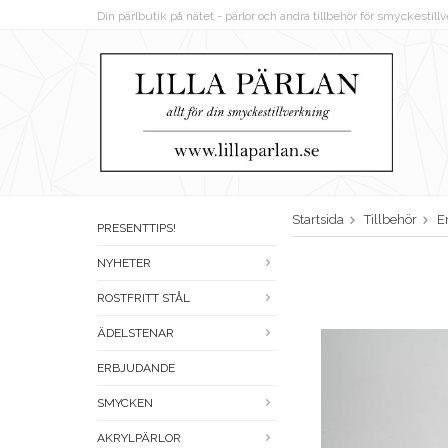
Din pärlbutik på nätet - pärlor och andra tillbehör för smyckestil
Startsida
Tillbehör
E
PRESENTTIPS!
NYHETER
ROSTFRITT STÅL
ÄDELSTENAR
ERBJUDANDE
SMYCKEN
AKRYLPÄRLOR