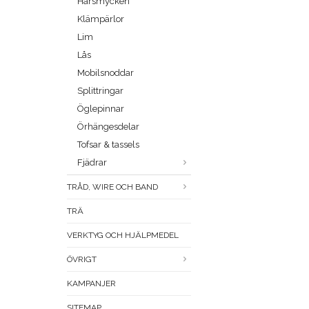
Hårsmycken
Klämpärlor
Lim
Lås
Mobilsnoddar
Splittringar
Öglepinnar
Örhängesdelar
Tofsar & tassels
Fjädrar
TRÅD, WIRE OCH BAND
TRÄ
VERKTYG OCH HJÄLPMEDEL
ÖVRIGT
KAMPANJER
SITEMAP