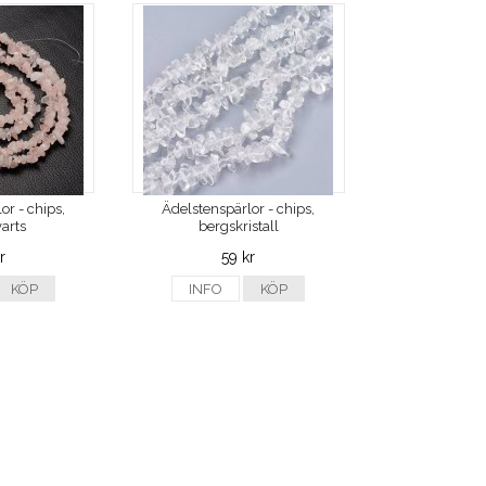
or - chips,
Ädelstenspärlor - chips,
arts
bergskristall
r
59 kr
KÖP
INFO
KÖP