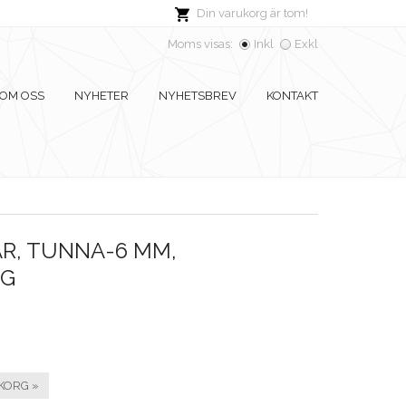
Din varukorg är tom!
Moms visas:
Inkl
Exkl
OM OSS
NYHETER
NYHETSBREV
KONTAKT
R, TUNNA-6 MM,
RG
KORG »