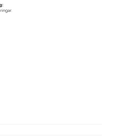
g:
ringar.