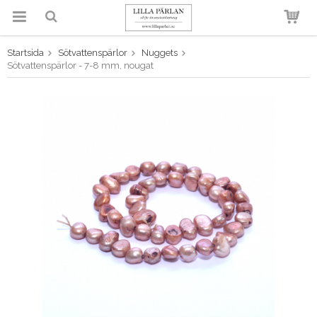
Startsida
Sötvattenspärlor
Nuggets
Produkten har blivit tillagd i
Sötvattenspärlor - 7-8 mm, nougat
varukorgen