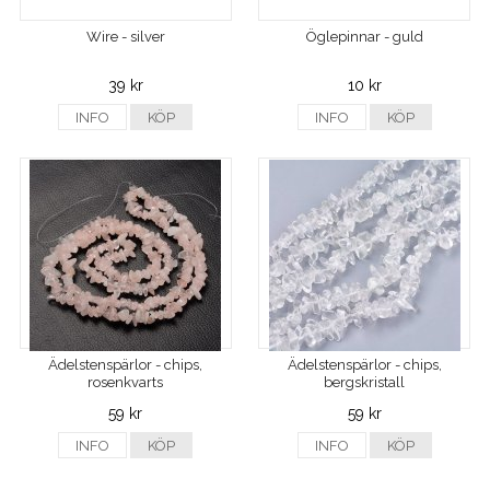
Wire - silver
Öglepinnar - guld
39 kr
10 kr
INFO
KÖP
INFO
KÖP
Ädelstenspärlor - chips,
Ädelstenspärlor - chips,
rosenkvarts
bergskristall
59 kr
59 kr
INFO
KÖP
INFO
KÖP