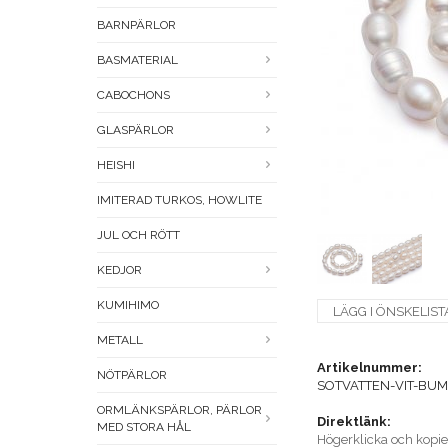
BARNPÄRLOR
BASMATERIAL
CABOCHONS
GLASPÄRLOR
HEISHI
IMITERAD TURKOS, HOWLITE
JUL OCH RÖTT
KEDJOR
KUMIHIMO
LÄGG I ÖNSKELIST
METALL
Artikelnummer:
NÖTPÄRLOR
SOTVATTEN-VIT-BUML
ORMLÄNKSPÄRLOR, PÄRLOR
Direktlänk:
MED STORA HÅL
Högerklicka och kopi