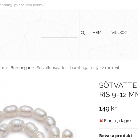
lverkning, pyssel och hobby
HEM
VILLKOR
lor
Bumlingar
Sötvattenspärlor - bumlingar ris 9-12 mm, vit
SÖTVATTE
RIS 9-12 M
149 kr
Finns ej i lagret
Bevaka produkt