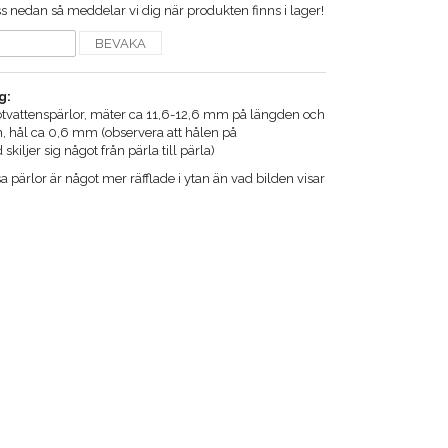
 nedan så meddelar vi dig när produkten finns i lager!
BEVAKA
g:
sötvattenspärlor, mäter ca 11,6-12,6 mm på längden och
 hål ca 0,6 mm (observera att hålen på
 skiljer sig något från pärla till pärla)
ärlor är något mer räfflade i ytan än vad bilden visar