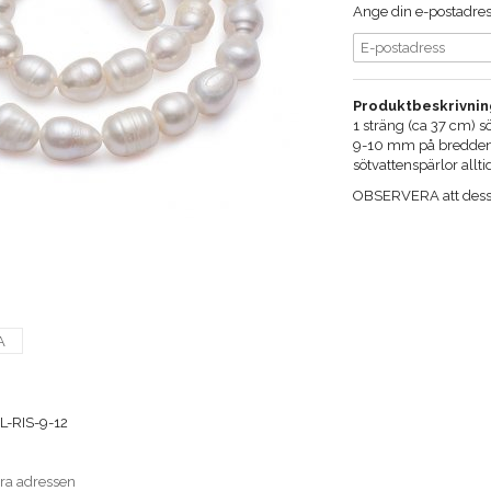
Ange din e-postadress
Produktbeskrivnin
1 sträng (ca 37 cm) 
9-10 mm på bredden,
sötvattenspärlor alltid
OBSERVERA att dessa p
A
-RIS-9-12
era adressen