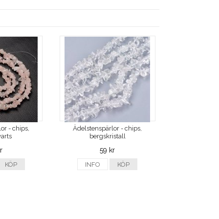
or - chips,
Ädelstenspärlor - chips,
arts
bergskristall
r
59 kr
KÖP
INFO
KÖP