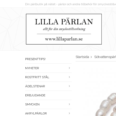
Din pärlbutik på nätet - pärlor och andra tillbehör för smyckestil
Startsida
Sötvattenspär
PRESENTTIPS!
NYHETER
ROSTFRITT STÅL
ÄDELSTENAR
ERBJUDANDE
SMYCKEN
AKRYLPÄRLOR