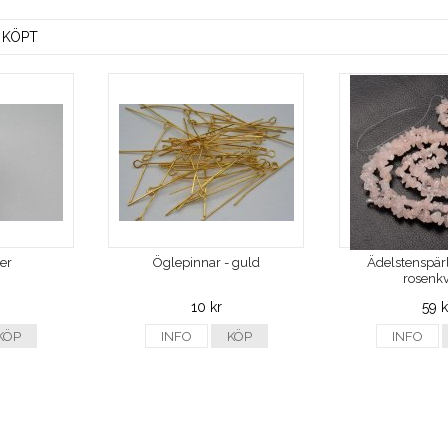
 KÖPT
ver
Öglepinnar - guld
Ädelstenspärl
rosenkv
10 kr
59 k
KÖP
INFO
KÖP
INFO