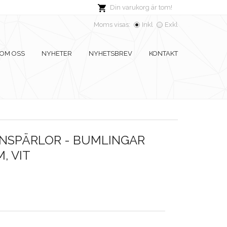
Din varukorg är tom!
Moms visas:
Inkl
Exkl
OM OSS
NYHETER
NYHETSBREV
KONTAKT
NSPÄRLOR - BUMLINGAR
M, VIT