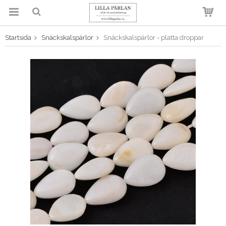
Startsida
Snäckskalspärlor
Snäckskalspärlor - platta droppar
Produkten har blivit tillagd i
varukorgen