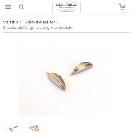
Startsida
Snäckskalspärlor
Produkten har blivit tillagd i
Snäckskalshänge - avlång, electroplate
varukorgen