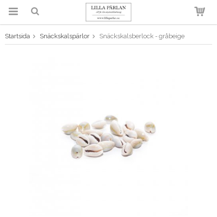
Startsida
Snäckskalspärlor
Snäckskalsberlock - gråbeige
Produkten har blivit tillagd i
varukorgen