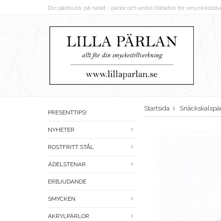
Din pärlbutik på nätet - pärlor och andra tillbehör för smyckestil
Startsida
Snäckskalspär
PRESENTTIPS!
NYHETER
ROSTFRITT STÅL
ÄDELSTENAR
ERBJUDANDE
SMYCKEN
AKRYLPÄRLOR