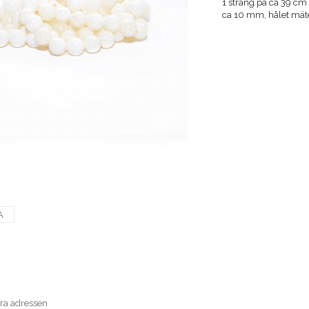
1 sträng på ca 39 cm
ca 10 mm, hålet mät
A
era adressen