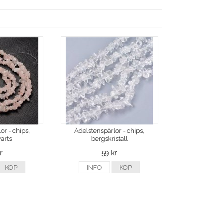
or - chips,
Ädelstenspärlor - chips,
arts
bergskristall
r
59 kr
KÖP
INFO
KÖP