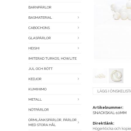
BARNPÄRLOR
BASMATERIAL
CABOCHONS
GLASPÄRLOR
HEISHI
IMITERAD TURKOS, HOWLITE
JUL OCH RÖTT
KEDJOR
KUMIHIMO
LÄGG I ÖNSKELIST
METALL
Artikelnummer:
NÖTPÄRLOR
SNACKSKAL-10MM
ORMLÄNKSPÄRLOR, PÄRLOR
Direktlänk:
MED STORA HÅL
Högerklicka och kopi