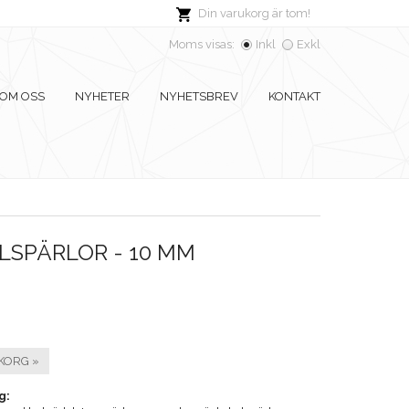
Din varukorg är tom!
Moms visas:
Inkl
Exkl
OM OSS
NYHETER
NYHETSBREV
KONTAKT
LSPÄRLOR - 10 MM
KORG »
g: