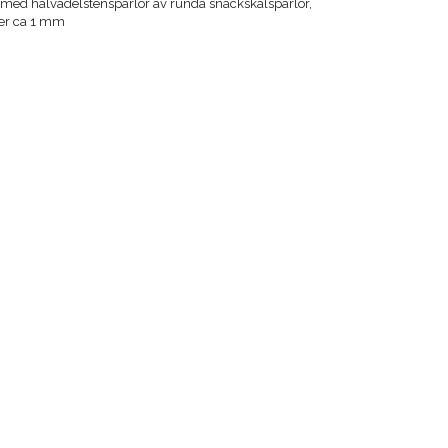
 med halvädelstenspärlor av runda snäckskalspärlor,
er ca 1 mm