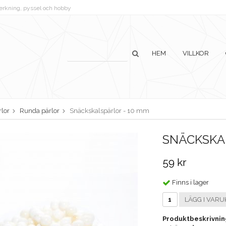
lverkning, pyssel och hobby
HEM
VILLKOR
lor
Runda pärlor
Snäckskalspärlor - 10 mm
SNÄCKSKA
59 kr
Finns i lager
LÄGG I VARU
Produktbeskrivnin