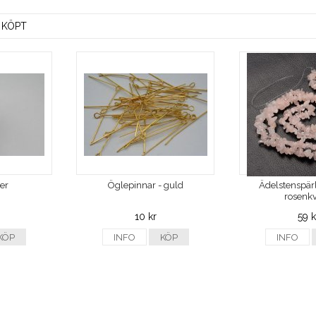
 KÖPT
ver
Öglepinnar - guld
Ädelstenspärl
rosenkv
10 kr
59 k
KÖP
INFO
KÖP
INFO